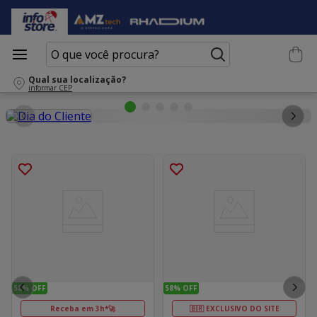
O que você procura?
Qual sua localização?
informar CEP
58%
OFF
58%
OFF
Receba em 3h*🚀
🇧🇷 EXCLUSIVO DO SITE