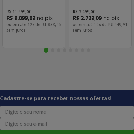
Home Cinza
R$
11
.
999
,
00
R$
3
.
499
,
00
R$
9
.
099
,
09
no pix
R$
2
.
729
,
09
no pix
ou em até
12
x de
R$
833
,
25
ou em até
12
x de
R$
249
,
91
sem juros
sem juros
Cadastre-se para receber nossas ofertas!