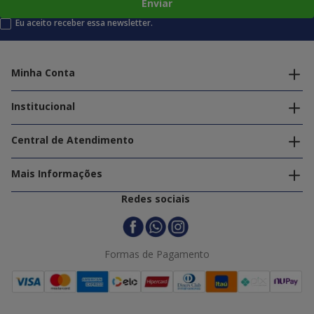
Enviar
Eu aceito receber essa newsletter.
Minha Conta
Alterar dados pessoais
Editar endereços
Institucional
Acompanhar pedidos
A Info Store
Nossas Lojas
Central de Atendimento
Nossos Serviços
Política de Privacidade
Trabalhe Conosco
Mais Informações
Termos e Condições
Politica de Entrega
2ª Via Nota Fiscal
Redes sociais
Trocas e Devoluções
Formas de Pagamento
Assistência Técnica
Formas de Pagamento