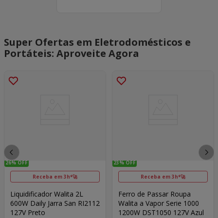
Super Ofertas em Eletrodomésticos e
Portáteis: Aproveite Agora
26%
OFF
23%
OFF
Receba em 3h*🚀
Receba em 3h*🚀
Liquidificador Walita 2L
Ferro de Passar Roupa
600W Daily Jarra San RI2112
Walita a Vapor Serie 1000
127V Preto
1200W DST1050 127V Azul