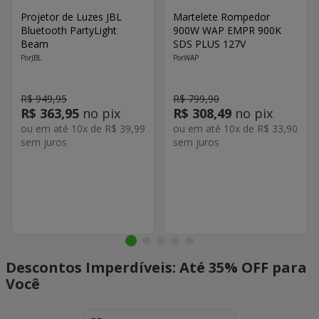
Projetor de Luzes JBL
Martelete Rompedor
Bluetooth PartyLight
900W WAP EMPR 900K
Beam
SDS PLUS 127V
JBL
WAP
R$
949
,
95
R$
799
,
90
R$
363
,
95
no pix
R$
308
,
49
no pix
ou em até
10
x de
R$
39
,
99
ou em até
10
x de
R$
33
,
90
sem juros
sem juros
Descontos Imperdíveis: Até 35% OFF para
Você