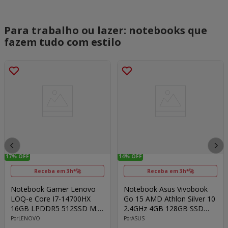
Para trabalho ou lazer: notebooks que
fazem tudo com estilo
17%
OFF
14%
OFF
Receba em 3h*🚀
Receba em 3h*🚀
Notebook Gamer Lenovo
Notebook Asus Vivobook
LOQ-e Core I7-14700HX
Go 15 AMD Athlon Silver 10
16GB LPDDR5 512SSD M.2
2.4GHz 4GB 128GB SSD
15.6" Geforce RTX 4060
15.6" FHD Windows 11
LENOVO
ASUS
8GB GDDR6 Windows 11
Home