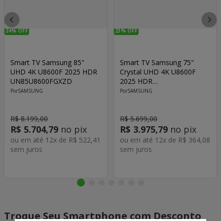
24%
OFF
23%
OFF
Smart TV Samsung 85"
Smart TV Samsung 75"
UHD 4K U8600F 2025 HDR
Crystal UHD 4K U8600F
UN85U8600FGXZD
2025 HDR
UN75U8600FGXZD
SAMSUNG
SAMSUNG
R$
8
.
199
,
00
R$
5
.
699
,
00
R$
5
.
704
,
79
no pix
R$
3
.
975
,
79
no pix
ou em até
12
x de
R$
522
,
41
ou em até
12
x de
R$
364
,
08
sem juros
sem juros
Troque Seu Smartphone com Desconto