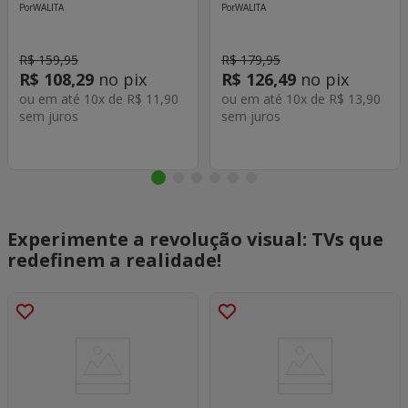
WALITA
WALITA
R$
159
,
95
R$
179
,
95
R$
108
,
29
no pix
R$
126
,
49
no pix
ou em até
10
x de
R$
11
,
90
ou em até
10
x de
R$
13
,
90
sem juros
sem juros
Experimente a revolução visual: TVs que
redefinem a realidade!