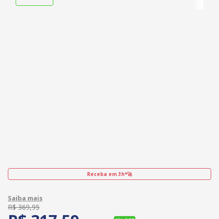
Receba em 3h*🚀
R$
369
,
95