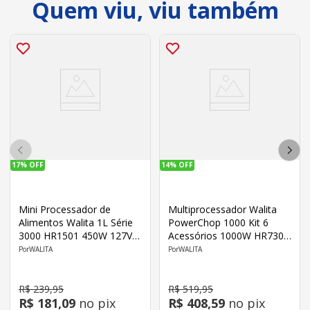
Quem viu, viu também
17%
OFF
14%
OFF
Mini Processador de
Multiprocessador Walita
Alimentos Walita 1L Série
PowerChop 1000 Kit 6
3000 HR1501 450W 127V
Acessórios 1000W HR7304
Preto
127V
WALITA
WALITA
R$
239
,
95
R$
519
,
95
R$
181
,
09
no pix
R$
408
,
59
no pix