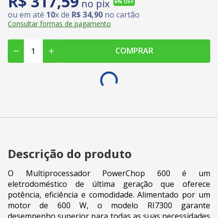
R$
317
,
59
no pix
6%
OFF
ou em até
10
x de
R$
34
,
90
no cartão
Consultar formas de pagamento
COMPRAR
Descrição do produto
O Multiprocessador PowerChop 600 é um
eletrodoméstico de última geração que oferece
potência, eficiência e comodidade. Alimentado por um
motor de 600 W, o modelo RI7300 garante
desempenho superior para todas as suas necessidades