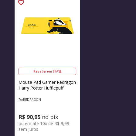
Receba em 3h*🚀
Mouse Pad Gamer Redragon
Harry Potter Hufflepuff
REDRAGON
R$
90
,
95
no pix
ou em até
10
x de
R$
9
,
99
sem juros