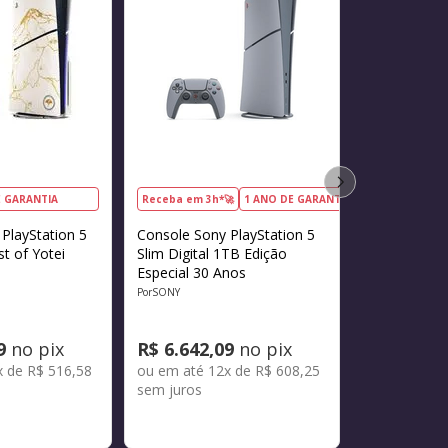
E GARANTIA
Receba em 3h*🚀
1 ANO DE GARANTIA
PlayStation 5
Console Sony PlayStation 5
t of Yotei
Slim Digital 1TB Edição
Especial 30 Anos
SONY
9
no pix
R$
6
.
642
,
09
no pix
x de
R$
516
,
58
ou em até
12
x de
R$
608
,
25
sem juros