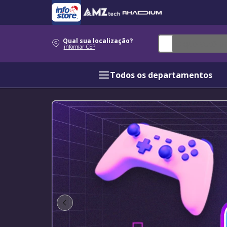
O que você procur
Qual sua localização?
informar CEP
Todos os departamentos