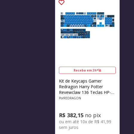
Receba em 3h*🚀
Kit de Keycaps Gamer
Redragon Harry Potter
Revewclaw 136 Teclas HP-
941
REDRAGON
R$
382
,
15
no pix
ou em até
10
x de
R$
41
,
99
sem juros