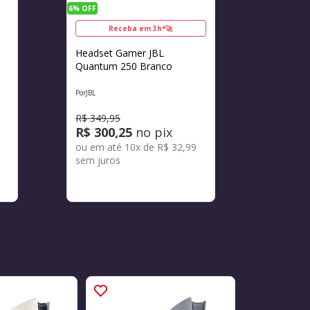
6%
OFF
Receba em 3h*🚀
Headset Gamer JBL
Quantum 250 Branco
JBL
R$
349
,
95
R$
300
,
25
no pix
ou em até
10
x de
R$
32
,
99
sem juros