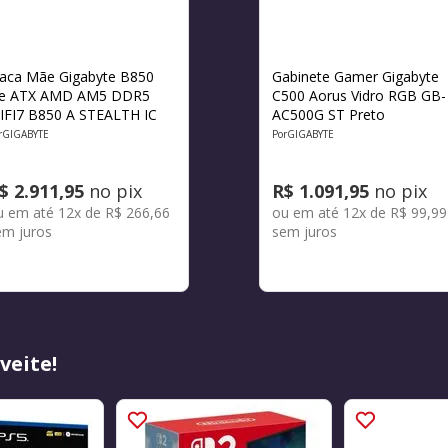
laca Mãe Gigabyte B850
Gabinete Gamer Gigabyte
ce ATX AMD AM5 DDR5
C500 Aorus Vidro RGB GB-
IFI7 B850 A STEALTH IC
AC500G ST Preto
GIGABYTE
GIGABYTE
$
2
.
911
,
95
no pix
R$
1
.
091
,
95
no pix
u em até
12
x de
R$
266
,
66
ou em até
12
x de
R$
99
,
99
em juros
sem juros
veite!