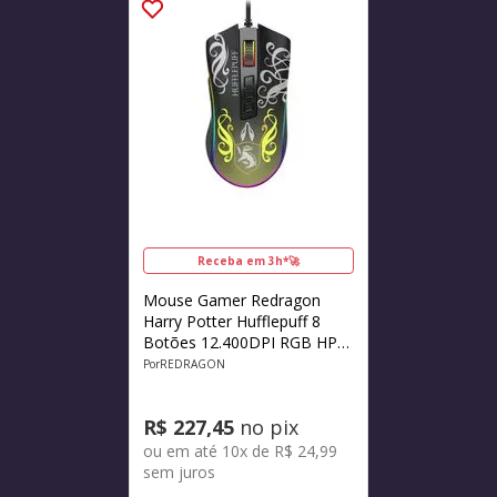
Receba em 3h*🚀
Mouse Gamer Redragon
Harry Potter Hufflepuff 8
Botões 12.400DPI RGB HP-
711H
REDRAGON
R$
227
,
45
no pix
ou em até
10
x de
R$
24
,
99
sem juros