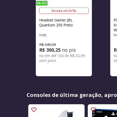
6%
OFF
Receba em 3h*🚀
Headset Gamer JBL
P
Quantum 250 Preto
I
W
JBL
R$
349
,
95
R$
300
,
25
no pix
R
ou em até
10
x de
R$
32
,
99
o
sem juros
s
Consoles de última geração, apro