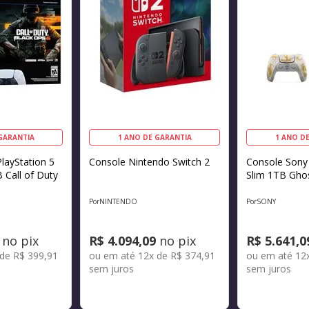
GARANTIA
1 ANO DE GARANTIA
1 ANO D
layStation 5
Console Nintendo Switch 2
Console Sony 
B Call of Duty
Slim 1TB Ghos
NINTENDO
SONY
no pix
R$
4
.
094
,
09
no pix
R$
5
.
641
,
0
 de
R$
399
,
91
ou em até
12
x de
R$
374
,
91
ou em até
12
sem juros
sem juros