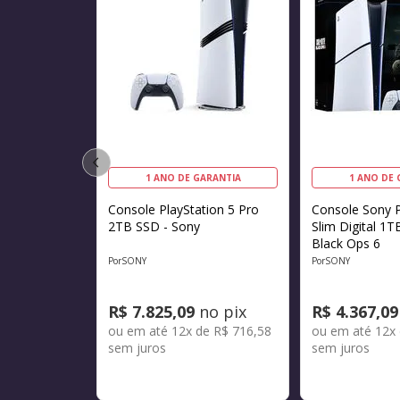
1 ANO DE GARANTIA
1 ANO DE 
Console PlayStation 5 Pro
Console Sony P
2TB SSD - Sony
Slim Digital 1T
Black Ops 6
SONY
SONY
R$
7
.
825
,
09
no pix
R$
4
.
367
,
09
ou em até
12
x de
R$
716
,
58
ou em até
12
x
sem juros
sem juros