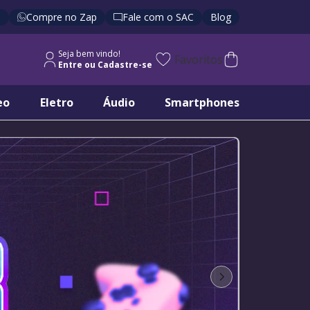
s
Compre no Zap
Fale com o SAC
Blog
Seja bem vindo!
Favoritos
eo
Eletro
Áudio
Smartphones