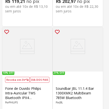
R$
119
,
21
no pix
R$
202
,
97
no pix
ou em até
10
x de
R$
13
,
10
ou em até
10
x de
R$
22
,
30
sem juros
sem juros
10%
OFF
21%
OFF
Receba em 3h*🚀
DIA DOS PAIS
Fone de Ouvido Philips
Soundbar JBL 11.1.4 Bar
Intra-Auricular TWS
1300XMK2 MultiBeam
Bluetooth IPX4
785W Bluetooth
TAT1109WT Branco
PHILIPS
JBL