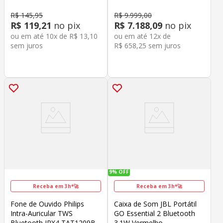
R$
145
,
95
R$
9
.
999
,
00
R$
119
,
21
no pix
R$
7
.
188
,
09
no pix
ou em até
10
x de
R$
13
,
10
ou em até
12
x de
sem juros
R$
658
,
25
sem juros
9%
OFF
Receba em 3h*🚀
Receba em 3h*🚀
Fone de Ouvido Philips
Caixa de Som JBL Portátil
Intra-Auricular TWS
GO Essential 2 Bluetooth
Bluetooth IPX4 TAT1209BK
3.1W Vermelho