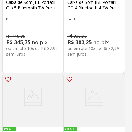
Caixa de Som JBL Portátil
Caixa de Som JBL Portátil
Clip 5 Bluetooth 7W Preta
GO 4 Bluetooth 4.2W Preta
JBL
JBL
R$
419
,
95
R$
339
,
95
R$
345
,
75
no pix
R$
300
,
25
no pix
ou em até
10
x de
R$
37
,
99
ou em até
10
x de
R$
32
,
99
sem juros
sem juros
5%
OFF
3%
OFF