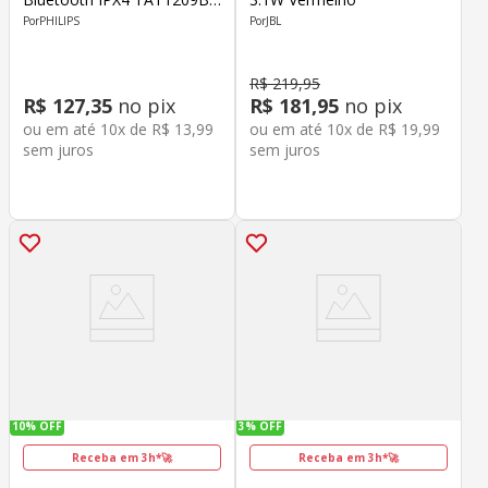
Preto
PHILIPS
JBL
R$
219
,
95
R$
127
,
35
no pix
R$
181
,
95
no pix
ou em até
10
x de
R$
13
,
99
ou em até
10
x de
R$
19
,
99
sem juros
sem juros
10%
OFF
3%
OFF
Receba em 3h*🚀
Receba em 3h*🚀