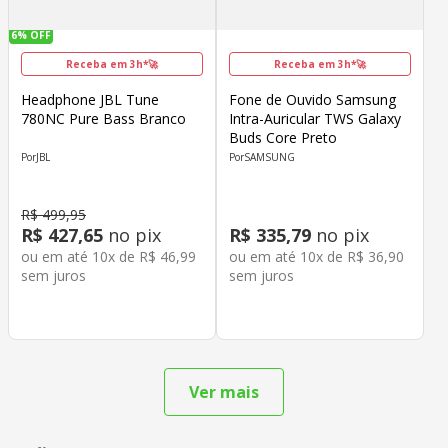
6%
OFF
Receba em 3h*🚀
Receba em 3h*🚀
Headphone JBL Tune
Fone de Ouvido Samsung
780NC Pure Bass Branco
Intra-Auricular TWS Galaxy
Buds Core Preto
JBL
SAMSUNG
R$
499
,
95
R$
427
,
65
no pix
R$
335
,
79
no pix
ou em até
10
x de
R$
46
,
99
ou em até
10
x de
R$
36
,
90
sem juros
sem juros