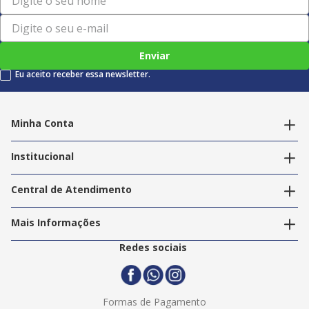
Enviar
Eu aceito receber essa newsletter.
Minha Conta
Alterar dados pessoais
Editar endereços
Institucional
Acompanhar pedidos
A Info Store
Nossas Lojas
Central de Atendimento
Nossos Serviços
Política de Privacidade
Trabalhe Conosco
Mais Informações
Termos e Condições
Politica de Entrega
2ª Via Nota Fiscal
Redes sociais
Trocas e Devoluções
Formas de Pagamento
Assistência Técnica
Formas de Pagamento