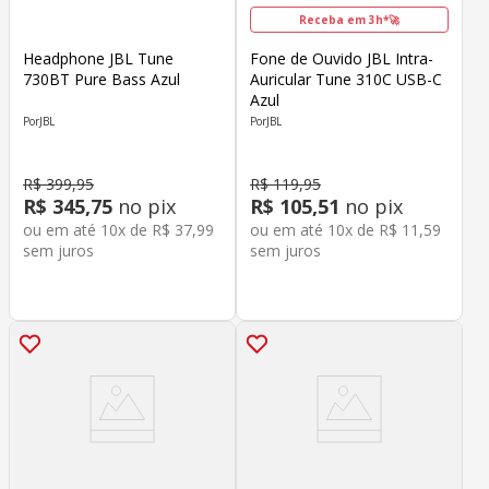
Receba em 3h*🚀
Headphone JBL Tune
Fone de Ouvido JBL Intra-
730BT Pure Bass Azul
Auricular Tune 310C USB-C
Azul
JBL
JBL
R$
399
,
95
R$
119
,
95
R$
345
,
75
no pix
R$
105
,
51
no pix
ou em até
10
x de
R$
37
,
99
ou em até
10
x de
R$
11
,
59
sem juros
sem juros