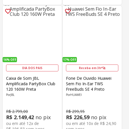
16%
OFF
17%
OFF
DIA DOS PAIS
Receba em 3h*🚀
Caixa de Som JBL
Fone De Ouvido Huawei
Amplificada PartyBox Club
Sem Fio In-Ear TWS
120 160W Preta
FreeBuds SE 4 Preto
JBL
HUAWEI
R$
2
.
799
,
00
R$
299
,
95
R$
2
.
149
,
42
no pix
R$
226
,
59
no pix
ou em até
12
x de
ou em até
10
x de
R$
24
,
90
R$
196
,
83
sem juros
sem juros