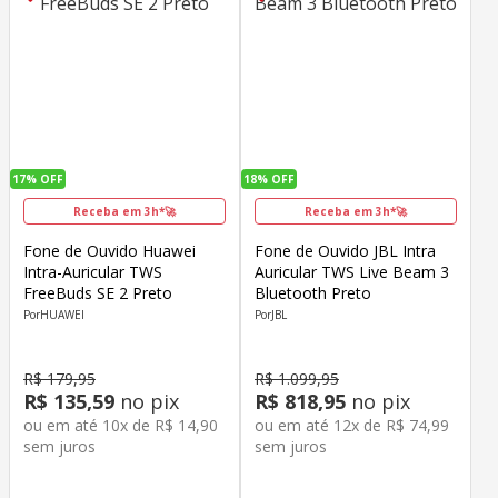
17%
OFF
18%
OFF
Receba em 3h*🚀
Receba em 3h*🚀
Fone de Ouvido Huawei
Fone de Ouvido JBL Intra
Intra-Auricular TWS
Auricular TWS Live Beam 3
FreeBuds SE 2 Preto
Bluetooth Preto
HUAWEI
JBL
R$
179
,
95
R$
1
.
099
,
95
R$
135
,
59
no pix
R$
818
,
95
no pix
ou em até
10
x de
R$
14
,
90
ou em até
12
x de
R$
74
,
99
sem juros
sem juros