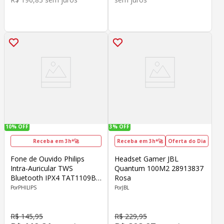
10%
OFF
3%
OFF
Receba em 3h*🚀
Receba em 3h*🚀
Oferta do Dia
Fone de Ouvido Philips
Headset Gamer JBL
Intra-Auricular TWS
Quantum 100M2 28913837
Bluetooth IPX4 TAT1109BK
Rosa
Preto
PHILIPS
JBL
R$
145
,
95
R$
229
,
95