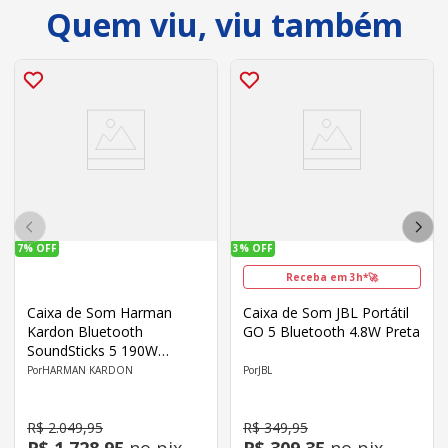
Quem viu, viu também
7%
OFF
3%
OFF
Receba em 3h*🚀
Caixa de Som Harman
Caixa de Som JBL Portátil
Kardon Bluetooth
GO 5 Bluetooth 4.8W Preta
SoundSticks 5 190W
Branca
HARMAN KARDON
JBL
R$
2
.
049
,
95
R$
349
,
95