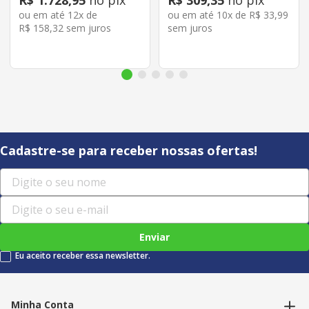
R$
1
.
728
,
95
no pix
R$
309
,
35
no pix
ou em até
12
x de
ou em até
10
x de
R$
33
,
99
R$
158
,
32
sem juros
sem juros
Cadastre-se para receber nossas ofertas!
Enviar
Eu aceito receber essa newsletter.
Minha Conta