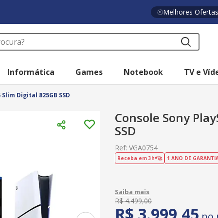
Melhores Oferta
a?
Informática
Games
Notebook
TV e Víd
 Slim Digital 825GB SSD
Console Sony PlayS
SSD
Ref
:
VGA0754
Receba em 3h*🚀
1 ANO DE GARANTI
R$
4
.
499
,
00
R$
3
.
999
,
45
no 