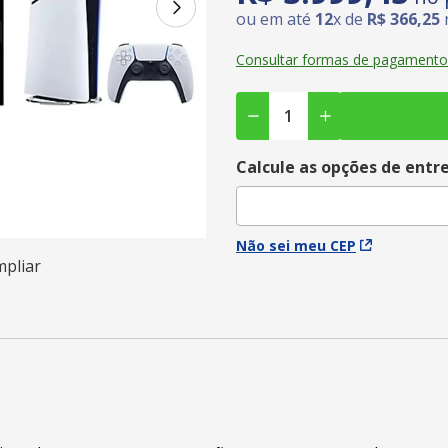
ou em até
12
x de
R$
366
,
25
Consultar formas de pagamento
Calcule as opções de entr
Não sei meu CEP
mpliar