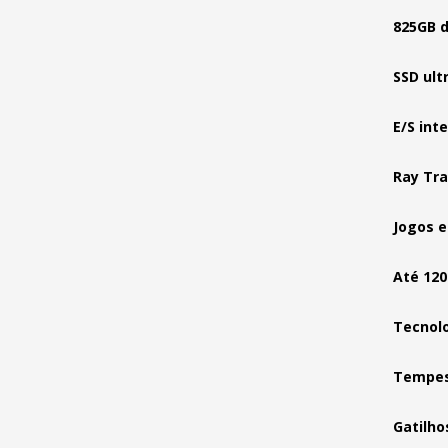
825GB 
SSD ult
E/S int
Ray Tra
Jogos 
Até 120
Tecnol
Tempes
Gatilho