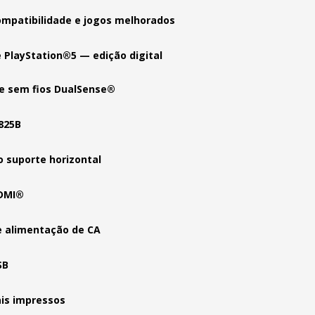
mpatibilidade e jogos melhorados
 PlayStation®5 — edição digital
e sem fios DualSense®
 825B
o suporte horizontal
DMI®
e alimentação de CA
SB
ais impressos