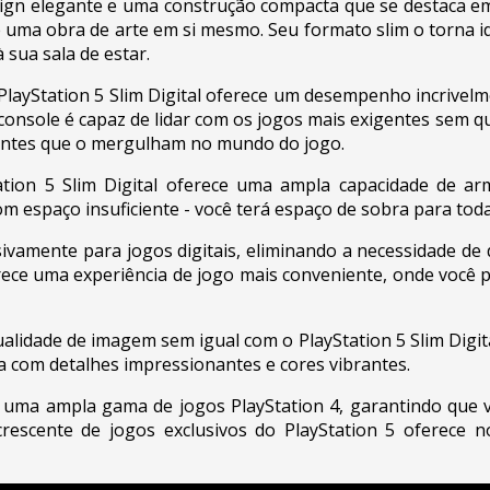
esign elegante e uma construção compacta que se destaca e
é uma obra de arte em si mesmo. Seu formato slim o torna i
à sua sala de estar.
layStation 5 Slim Digital oferece um desempenho incrivelm
console é capaz de lidar com os jogos mais exigentes sem 
antes que o mergulham no mundo do jogo.
tion 5 Slim Digital oferece uma ampla capacidade de a
m espaço insuficiente - você terá espaço de sobra para toda
sivamente para jogos digitais, eliminando a necessidade de d
ece uma experiência de jogo mais conveniente, onde você p
lidade de imagem sem igual com o PlayStation 5 Slim Digit
a com detalhes impressionantes e cores vibrantes.
m uma ampla gama de jogos PlayStation 4, garantindo que v
crescente de jogos exclusivos do PlayStation 5 oferece 