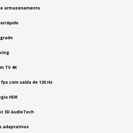
de armazenamento
rarrápido
egrado
cing
em TV 4K
 fps com saída de 120 Hz
ogia HDR
t 3D AudioTech
s adaptativos