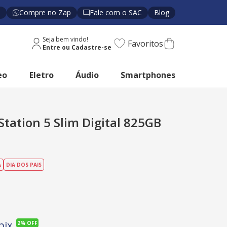
s
Compre no Zap
Fale com o SAC
Blog
Seja bem vindo!
Favoritos
eo
Eletro
Áudio
Smartphones
tation 5 Slim Digital 825GB
A
DIA DOS PAIS
pix
2%
OFF