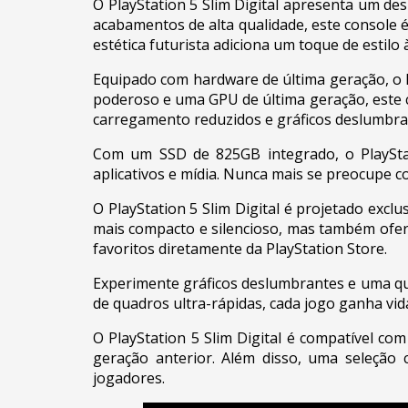
O PlayStation 5 Slim Digital apresenta um d
acabamentos de alta qualidade, este console 
estética futurista adiciona um toque de estilo 
Equipado com hardware de última geração, o P
poderoso e uma GPU de última geração, este 
carregamento reduzidos e gráficos deslumbr
Com um SSD de 825GB integrado, o PlaySta
aplicativos e mídia. Nunca mais se preocupe co
O PlayStation 5 Slim Digital é projetado exclu
mais compacto e silencioso, mas também ofer
favoritos diretamente da PlayStation Store.
Experimente gráficos deslumbrantes e uma qua
de quadros ultra-rápidas, cada jogo ganha vid
O PlayStation 5 Slim Digital é compatível co
geração anterior. Além disso, uma seleção 
jogadores.