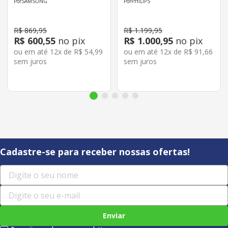
SAMSUNG
PHILIPS
R$
869
,
95
R$
1
.
199
,
95
R$
600
,
55
no pix
R$
1
.
000
,
95
no pix
ou em até
12
x de
R$
54
,
99
ou em até
12
x de
R$
91
,
66
sem juros
sem juros
Cadastre-se para receber nossas ofertas!
Enviar