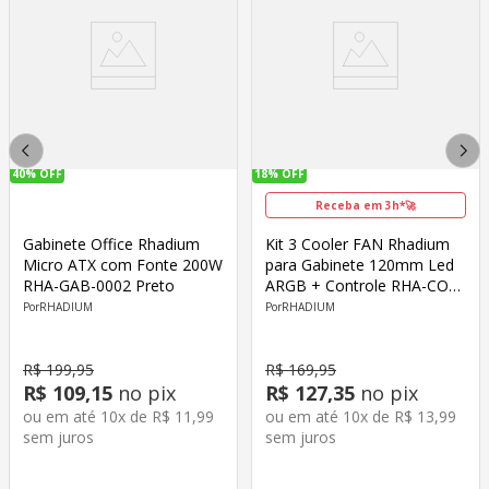
40%
OFF
18%
OFF
Receba em 3h*🚀
Gabinete Office Rhadium
Kit 3 Cooler FAN Rhadium
Micro ATX com Fonte 200W
para Gabinete 120mm Led
RHA-GAB-0002 Preto
ARGB + Controle RHA-COO-
0002 Preto
RHADIUM
RHADIUM
R$
199
,
95
R$
169
,
95
R$
109
,
15
no pix
R$
127
,
35
no pix
ou em até
10
x de
R$
11
,
99
ou em até
10
x de
R$
13
,
99
sem juros
sem juros