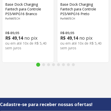
Base Dock Charging
Base Dock Charging
Fantech para Controle
Fantech para Controle
PS5/WPG16 Branco
PS5/WPG16 Preto
FANTECH
FANTECH
R$
89
,
95
R$
89
,
95
R$
49
,
14
no pix
R$
49
,
14
no pix
ou em até
10
x de
R$
5
,
40
ou em até
10
x de
R$
5
,
40
sem juros
sem juros
Cadastre-se para receber nossas ofertas!