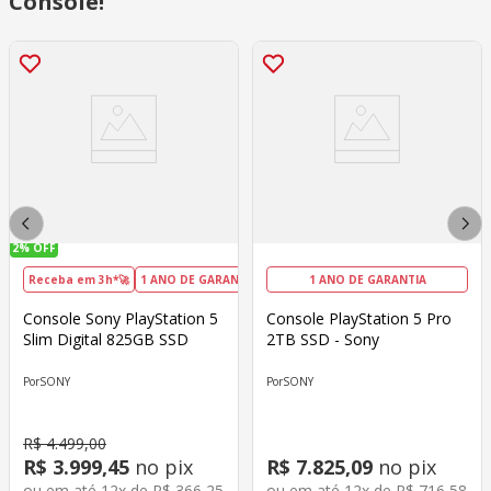
Console!
2%
OFF
Receba em 3h*🚀
1 ANO DE GARANTIA
DIA DOS PAIS
1 ANO DE GARANTIA
Console Sony PlayStation 5
Console PlayStation 5 Pro
Slim Digital 825GB SSD
2TB SSD - Sony
SONY
SONY
R$
4
.
499
,
00
R$
3
.
999
,
45
no pix
R$
7
.
825
,
09
no pix
ou em até
12
x de
R$
366
,
25
ou em até
12
x de
R$
716
,
58