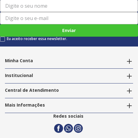
Enviar
Eu aceito receber essa newsletter.
Minha Conta
Alterar dados pessoais
Editar endereços
Institucional
Acompanhar pedidos
A Info Store
Nossas Lojas
Central de Atendimento
Nossos Serviços
Política de Privacidade
Trabalhe Conosco
Mais Informações
Termos e Condições
Politica de Entrega
2ª Via Nota Fiscal
Redes sociais
Trocas e Devoluções
Formas de Pagamento
Assistência Técnica