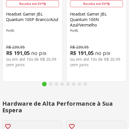
Receba em 3h*🚀
Receba em 3h*🚀
Headset Gamer JBL
Headset Gamer JBL
Quantum 100P Branco/Azul
Quantum 100N
Azul/Vermelho
JBL
JBL
R$
239
,
95
R$
239
,
95
R$
191
,
05
no pix
R$
191
,
05
no pix
ou em até
10
x de
R$
20
,
99
ou em até
10
x de
R$
20
,
99
sem juros
sem juros
Hardware de Alta Performance à Sua
Espera