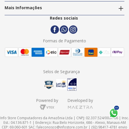
Política de Privacidade
Trabalhe Conosco
Mais Informações
Termos e Condições
Politica de Entrega
2ª Via Nota Fiscal
Redes sociais
Trocas e Devoluções
Formas de Pagamento
Assistência Técnica
Formas de Pagamento
Selos de Segurança
Powered by
Developed by
Info Store Computadores da Amazônia Ltda | CNPJ: 02.337.524/0001-06 | Insc.
Est.: 04.136.871-1 | Endereço: Rua Belo Horizonte, 686 - Aleixo, Manaus-AM
CEP: 69.060-601 SAC:
faleconosco@infostore.com.br
| (92) 98417-4781 envio