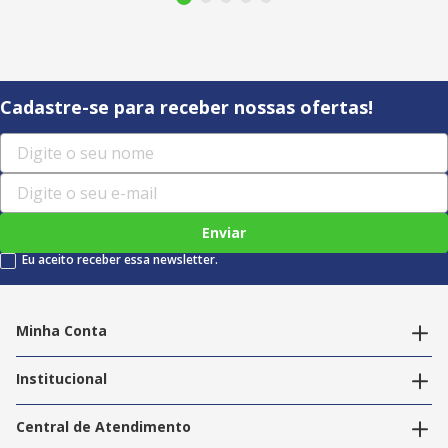
Cadastre-se para receber nossas ofertas!
Enviar
Eu aceito receber essa newsletter.
Minha Conta
Alterar dados pessoais
Editar endereços
Institucional
Acompanhar pedidos
A Info Store
Nossas Lojas
Central de Atendimento
Nossos Serviços