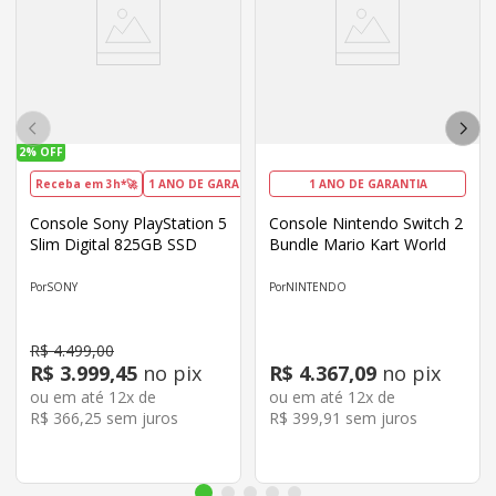
2%
OFF
Receba em 3h*🚀
1 ANO DE GARANTIA
DIA DOS PAIS
1 ANO DE GARANTIA
Console Sony PlayStation 5
Console Nintendo Switch 2
Slim Digital 825GB SSD
Bundle Mario Kart World
SONY
NINTENDO
R$
4
.
499
,
00
R$
3
.
999
,
45
no pix
R$
4
.
367
,
09
no pix
ou em até
12
x de
ou em até
12
x de
R$
366
,
25
sem juros
R$
399
,
91
sem juros