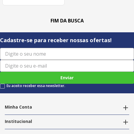
Cadastre-se para receber nossas ofertas!
Enviar
Eu aceito receber essa newsletter.
Minha Conta
Alterar dados pessoais
Editar endereços
Institucional
Acompanhar pedidos
A Info Store
Nossas Lojas