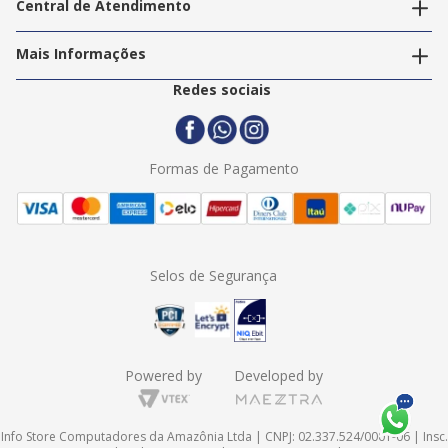
Central de Atendimento
Nossos Serviços
Política de Privacidade
Trabalhe Conosco
Mais Informações
Termos e Condições
Politica de Entrega
2ª Via Nota Fiscal
Redes sociais
Trocas e Devoluções
Formas de Pagamento
Assistência Técnica
Formas de Pagamento
Selos de Segurança
Powered by
Developed by
Info Store Computadores da Amazônia Ltda | CNPJ: 02.337.524/0001-06 | Insc.