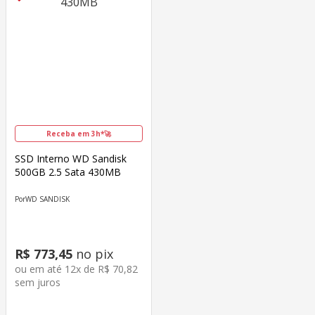
Receba em 3h*🚀
SSD Interno WD Sandisk
500GB 2.5 Sata 430MB
WD SANDISK
R$
773
,
45
no pix
ou em até
12
x de
R$
70
,
82
sem juros