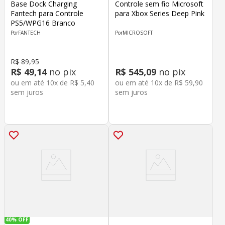
Base Dock Charging
Controle sem fio Microsoft
Fantech para Controle
para Xbox Series Deep Pink
PS5/WPG16 Branco
FANTECH
MICROSOFT
R$
89
,
95
R$
49
,
14
no pix
R$
545
,
09
no pix
ou em até
10
x de
R$
5
,
40
ou em até
10
x de
R$
59
,
90
sem juros
sem juros
40%
OFF