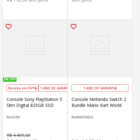
2%
OFF
Receba em 3h*🚀
1 ANO DE GARANTIA
DIA DOS PAIS
1 ANO DE GARANTIA
Console Sony PlayStation 5
Console Nintendo Switch 2
Slim Digital 825GB SSD
Bundle Mario Kart World
SONY
NINTENDO
R$
4
.
499
,
00