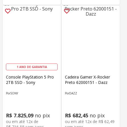
1 ANO DE GARANTIA
Console PlayStation 5 Pro
Cadeira Gamer X-Rocker
2TB SSD - Sony
Preto 62000151 - Dazz
SONY
DAZZ
R$
7
.
825
,
09
no pix
R$
682
,
45
no pix
ou em até
12
x de
ou em até
12
x de
R$
62
,
49
R$
716
,
58
sem juros
sem juros