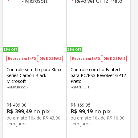
12%
OFF
36%
OFF
Receba em 3h*🚀
DIA DOS PAIS
Receba em 3h*🚀
DIA DOS PAIS
Controle sem fio para Xbox
Controle com fio Fantech
Series Carbon Black -
para PC/PS3 Revolver GP12
Microsoft
Preto
MICROSOFT
FANTECH
R$
499
,
00
R$
169
,
95
R$
399
,
49
no pix
R$
99
,
19
no pix
ou em até
10
x de
R$
43
,
90
ou em até
10
x de
R$
10
,
90
sem juros
sem juros