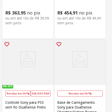
R$
363
,
95
no pix
R$
454
,
91
no pix
ou em até
10
x de
R$
39
,
99
ou em até
10
x de
R$
49
,
99
sem juros
sem juros
4%
OFF
Receba em 3h*🚀
DIA DOS PAIS
Receba em 3h*🚀
Controle Sony para PS5
Base de Carregamento
sem fio DualSense Preto
Sony para DualSense
Charging Station Branco -