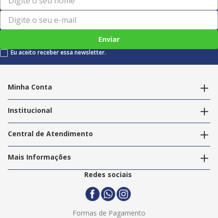
Enviar
Eu aceito receber essa newsletter.
Minha Conta
Alterar dados pessoais
Editar endereços
Institucional
Acompanhar pedidos
A Info Store
Nossas Lojas
Central de Atendimento
Nossos Serviços
Política de Privacidade
Trabalhe Conosco
Mais Informações
Termos e Condições
Politica de Entrega
2ª Via Nota Fiscal
Redes sociais
Trocas e Devoluções
Formas de Pagamento
Assistência Técnica
Formas de Pagamento