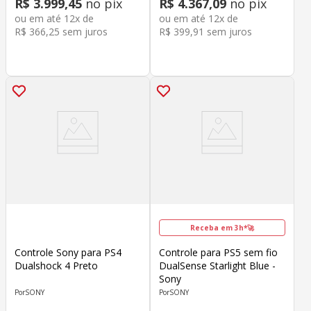
R$
3
.
999
,
45
no pix
R$
4
.
367
,
09
no pix
ou em até
12
x de
ou em até
12
x de
R$
366
,
25
sem juros
R$
399
,
91
sem juros
Receba em 3h*🚀
Controle Sony para PS4
Controle para PS5 sem fio
Dualshock 4 Preto
DualSense Starlight Blue -
Sony
SONY
SONY