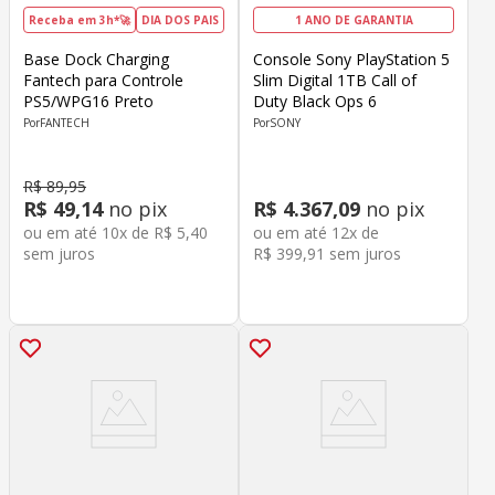
Receba em 3h*🚀
DIA DOS PAIS
1 ANO DE GARANTIA
Base Dock Charging
Console Sony PlayStation 5
Fantech para Controle
Slim Digital 1TB Call of
PS5/WPG16 Preto
Duty Black Ops 6
FANTECH
SONY
R$
89
,
95
R$
49
,
14
no pix
R$
4
.
367
,
09
no pix
ou em até
10
x de
R$
5
,
40
ou em até
12
x de
sem juros
R$
399
,
91
sem juros