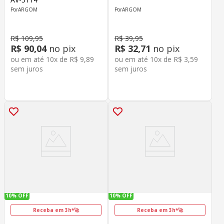
ARGOM
ARGOM
R$
109
,
95
R$
39
,
95
R$
90
,
04
no pix
R$
32
,
71
no pix
ou em até
10
x de
R$
9
,
89
ou em até
10
x de
R$
3
,
59
sem juros
sem juros
10%
OFF
10%
OFF
Receba em 3h*🚀
Receba em 3h*🚀