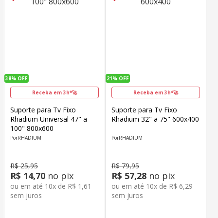
38%
OFF
21%
OFF
Receba em 3h*🚀
Receba em 3h*🚀
Suporte para Tv Fixo
Suporte para Tv Fixo
Rhadium Universal 47" a
Rhadium 32" a 75" 600x400
100" 800x600
RHADIUM
RHADIUM
R$
25
,
95
R$
79
,
95
R$
14
,
70
no pix
R$
57
,
28
no pix
ou em até
10
x de
R$
1
,
61
ou em até
10
x de
R$
6
,
29
sem juros
sem juros