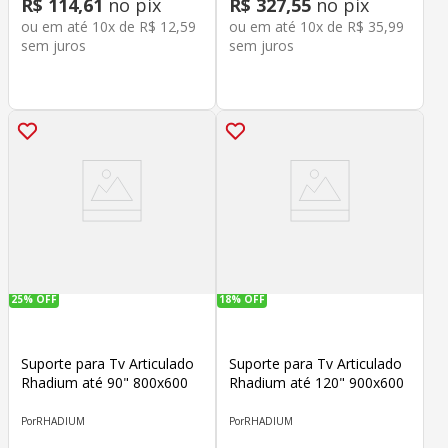
R$
114
,
61
no pix
R$
327
,
55
no pix
ou em até
10
x de
R$
12
,
59
ou em até
10
x de
R$
35
,
99
sem juros
sem juros
25%
OFF
18%
OFF
Suporte para Tv Articulado
Suporte para Tv Articulado
Rhadium até 90" 800x600
Rhadium até 120" 900x600
RHADIUM
RHADIUM