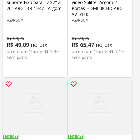
Suporte Fixo para Tv 37" a
Video Splitter Argom 2
70" ARG- BR-1347 - Argom
Portas HDMI 4K HD ARG-
AV-5110
ARGOM
ARGOM
R$
59
,
95
R$
79
,
95
R$
49
,
09
no pix
R$
65
,
47
no pix
ou em até
10
x de
R$
5
,
39
ou em até
10
x de
R$
7
,
19
sem juros
sem juros
10%
OFF
10%
OFF