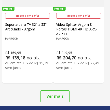
10%
OFF
10%
OFF
Receba em 3h*🚀
Receba em 3h*🚀
Suporte para TV 32" a 55"
Video Splitter Argom 8
Articulado - Argom
Portas HDMI 4K HD ARG-
AV-5118
ARGOM
ARGOM
R$
169
,
95
R$
249
,
95
R$
139
,
18
no pix
R$
204
,
70
no pix
ou em até
10
x de
R$
15
,
29
ou em até
10
x de
R$
22
,
49
sem juros
sem juros