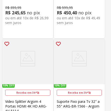
R$
359
,
95
R$
599
,
95
R$
245
,
65
no pix
R$
450
,
40
no pix
ou em até
10
x de
R$
26
,
99
ou em até
10
x de
R$
49
,
49
sem juros
sem juros
10%
OFF
10%
OFF
Receba em 3h*🚀
Receba em 3h*🚀
Video Splitter Argom 4
Suporte Fixo para Tv 32" a
Portas HDMI 4K HD ARG-
55" ARG-BR-1566 - Argom
AV-5114