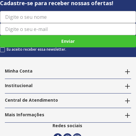
Cadastre-se para receber nossas ofertas!
Enviar
Eu aceito receber essa newsletter.
Minha Conta
Alterar dados pessoais
Editar endereços
Institucional
Acompanhar pedidos
A Info Store
Nossas Lojas
Central de Atendimento
Nossos Serviços
Política de Privacidade
Trabalhe Conosco
Mais Informações
Termos e Condições
Politica de Entrega
2ª Via Nota Fiscal
Redes sociais
Trocas e Devoluções
Formas de Pagamento