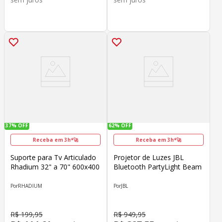
37%
OFF
62%
OFF
Receba em 3h*🚀
Receba em 3h*🚀
Suporte para Tv Articulado
Projetor de Luzes JBL
Rhadium 32" a 70" 600x400
Bluetooth PartyLight Beam
RHADIUM
JBL
R$
199
,
95
R$
949
,
95