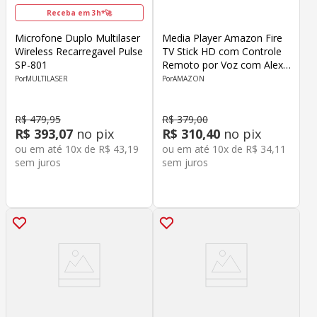
Receba em 3h*🚀
Microfone Duplo Multilaser
Media Player Amazon Fire
Wireless Recarregavel Pulse
TV Stick HD com Controle
SP-801
Remoto por Voz com Alexa
B0DVK166SV
MULTILASER
AMAZON
R$
479
,
95
R$
379
,
00
R$
393
,
07
no pix
R$
310
,
40
no pix
ou em até
10
x de
R$
43
,
19
ou em até
10
x de
R$
34
,
11
sem juros
sem juros