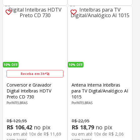
10%
OFF
10%
OFF
Receba em 3h*🚀
Conversor e Gravador
Antena Interna Intelbras
Digital Intelbras HDTV
para TV Digital/Analógico AI
Preto CD 730
1015
INTELBRAS
INTELBRAS
R$
129
,
95
R$
22
,
95
R$
106
,
42
no pix
R$
18
,
79
no pix
ou em até
10
x de
R$
11
,
69
ou em até
10
x de
R$
2
,
06
sem juros
sem juros