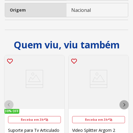
Nacional
Origem
Quem viu, viu também
30%
OFF
Receba em 3h*🚀
Receba em 3h*🚀
Suporte para Tv Articulado
Video Splitter Argom 2