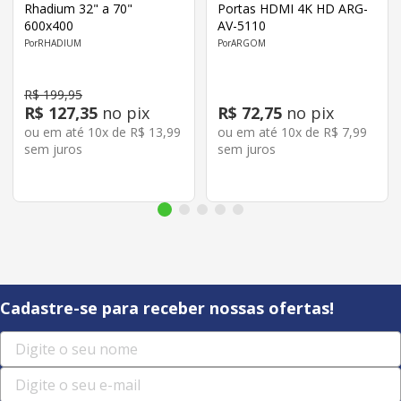
Rhadium 32" a 70"
Portas HDMI 4K HD ARG-
600x400
AV-5110
RHADIUM
ARGOM
R$
199
,
95
R$
127
,
35
no pix
R$
72
,
75
no pix
ou em até
10
x de
R$
13
,
99
ou em até
10
x de
R$
7
,
99
sem juros
sem juros
Cadastre-se para receber nossas ofertas!