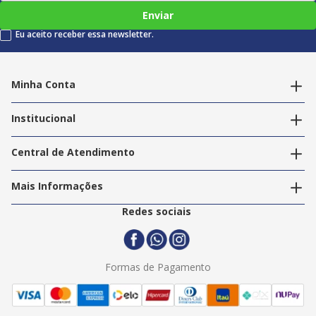
Enviar
Eu aceito receber essa newsletter.
Minha Conta
Alterar dados pessoais
Editar endereços
Institucional
Acompanhar pedidos
A Info Store
Nossas Lojas
Central de Atendimento
Nossos Serviços
Política de Privacidade
Trabalhe Conosco
Mais Informações
Termos e Condições
Politica de Entrega
2ª Via Nota Fiscal
Redes sociais
Trocas e Devoluções
Formas de Pagamento
Assistência Técnica
Formas de Pagamento