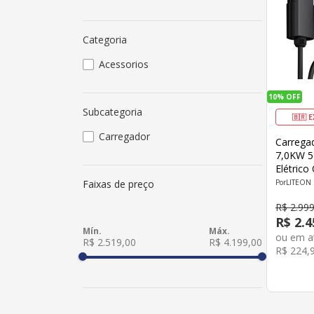
Categoria
Acessorios
10%
OFF
Subcategoria
🇧🇷 
Carregador
Carregad
7,0KW 5
Elétrico
app Tuya
Faixas de preço
LITEON
Tomada 
R$
2
.
99
R$
2
.
4
ou em 
R$ 2.519,00
R$ 4.199,00
R$
224
,