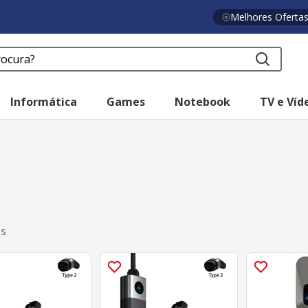
Melhores Oferta
a?
Informática
Games
Notebook
TV e Víd
os