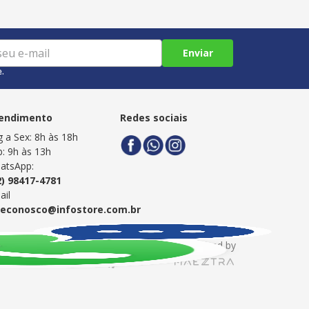
Enviar
e.
endimento
Redes sociais
g a Sex: 8h às 18h
b: 9h às 13h
atsApp:
2) 98417-4781
ail
leconosco@infostore.com.br
Powered by
Developed by