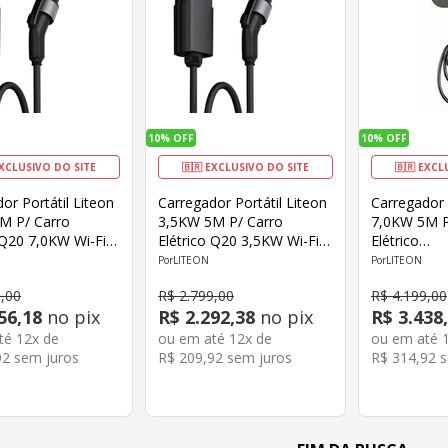
10%
OFF
10%
OFF
EXCLUSIVO DO SITE
🇧🇷 EXCLUSIVO DO SITE
🇧🇷 EXCL
or Portátil Liteon
Carregador Portátil Liteon
Carregador 
M P/ Carro
3,5KW 5M P/ Carro
7,0KW 5M P
 Q20 7,0KW Wi-Fi
Elétrico Q20 3,5KW Wi-Fi
Elétrico
 Smartlife
app Tuya Smartlife
EVECHARG
LITEON
LITEON
Steck Bivolt
Tomada Steck Bivolt
9
,
00
R$
2
.
799
,
00
R$
4
.
199
,
00
56
,
18
no pix
R$
2
.
292
,
38
no pix
R$
3
.
438
,
até
12
x de
ou em até
12
x de
ou em até
92
sem juros
R$
209
,
92
sem juros
R$
314
,
92
s