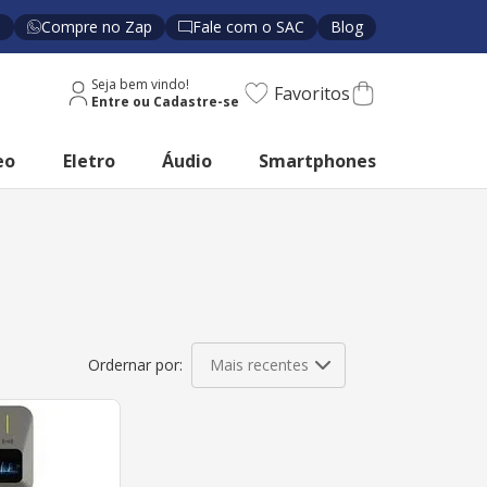
s
Compre no Zap
Fale com o SAC
Blog
Seja bem vindo!
Favoritos
eo
Eletro
Áudio
Smartphones
Mais recentes