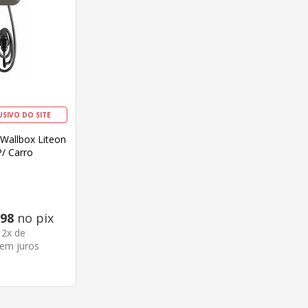
USIVO DO SITE
Wallbox Liteon
/ Carro
ERAC7KW
98
no pix
12
x de
em juros