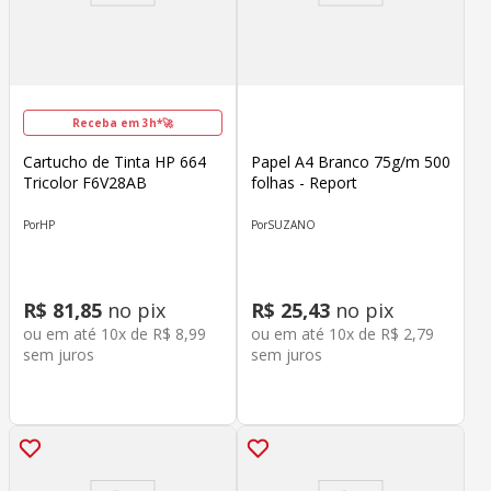
Receba em 3h*🚀
Cartucho de Tinta HP 664
Papel A4 Branco 75g/m 500
Tricolor F6V28AB
folhas - Report
HP
SUZANO
R$
81
,
85
no pix
R$
25
,
43
no pix
ou em até
10
x de
R$
8
,
99
ou em até
10
x de
R$
2
,
79
sem juros
sem juros