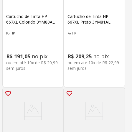
Cartucho de Tinta HP
Cartucho de Tinta HP
667XL Colorido 3YM80AL
667XL Preto 3YM81AL
HP
HP
R$
191
,
05
no pix
R$
209
,
25
no pix
ou em até
10
x de
R$
20
,
99
ou em até
10
x de
R$
22
,
99
sem juros
sem juros