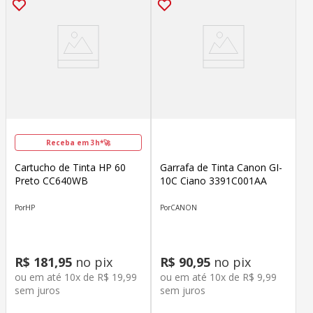
Receba em 3h*🚀
Cartucho de Tinta HP 60
Garrafa de Tinta Canon GI-
Preto CC640WB
10C Ciano 3391C001AA
HP
CANON
R$
181
,
95
no pix
R$
90
,
95
no pix
ou em até
10
x de
R$
19
,
99
ou em até
10
x de
R$
9
,
99
sem juros
sem juros