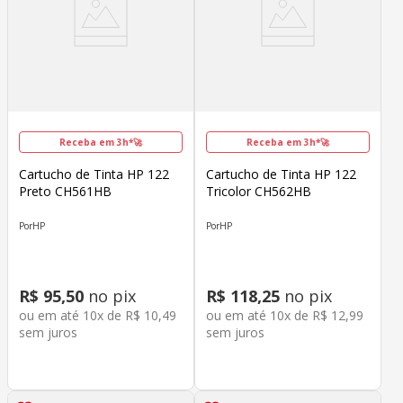
Receba em 3h*🚀
Receba em 3h*🚀
Cartucho de Tinta HP 122
Cartucho de Tinta HP 122
Preto CH561HB
Tricolor CH562HB
HP
HP
R$
95
,
50
no pix
R$
118
,
25
no pix
ou em até
10
x de
R$
10
,
49
ou em até
10
x de
R$
12
,
99
sem juros
sem juros