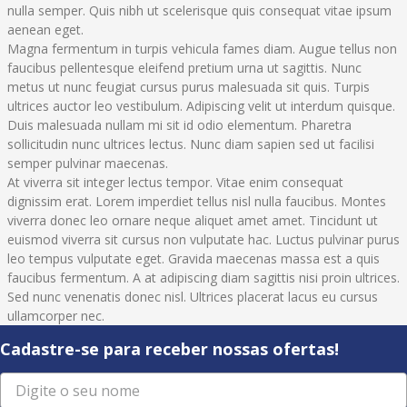
nulla semper. Quis nibh ut scelerisque quis consequat vitae ipsum
aenean eget.
Magna fermentum in turpis vehicula fames diam. Augue tellus non
faucibus pellentesque eleifend pretium urna ut sagittis. Nunc
metus ut nunc feugiat cursus purus malesuada sit quis. Turpis
ultrices auctor leo vestibulum. Adipiscing velit ut interdum quisque.
Duis malesuada nullam mi sit id odio elementum. Pharetra
sollicitudin nunc ultrices lectus. Nunc diam sapien sed ut facilisi
semper pulvinar maecenas.
At viverra sit integer lectus tempor. Vitae enim consequat
dignissim erat. Lorem imperdiet tellus nisl nulla faucibus. Montes
viverra donec leo ornare neque aliquet amet amet. Tincidunt ut
euismod viverra sit cursus non vulputate hac. Luctus pulvinar purus
leo tempus vulputate eget. Gravida maecenas massa est a quis
faucibus fermentum. A at adipiscing diam sagittis nisi proin ultrices.
Sed nunc venenatis donec nisl. Ultrices placerat lacus eu cursus
ullamcorper nec.
Cadastre-se para receber nossas ofertas!