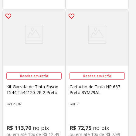
Receba em 3h*🚀
Receba em 3h*🚀
Kit Garrafa de Tinta Epson
Cartucho de Tinta HP 667
T544 T544120-2P 2 Preto
Preto 3YM79AL
EPSON
HP
R$
113
,
70
no pix
R$
72
,
75
no pix
ou em até
10
x de
R$
12
,
49
ou em até
10
x de
R$
7
,
99