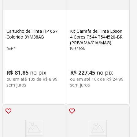
Cartucho de Tinta HP 667
Kit Garrafa de Tinta Epson
Colorido 3YM38AB
4 Cores T544 T544520-BR
(PRE/AMA/CIA/MAG)
HP
EPSON
R$
81
,
85
no pix
R$
227
,
45
no pix
ou em até
10
x de
R$
8
,
99
ou em até
10
x de
R$
24
,
99
sem juros
sem juros