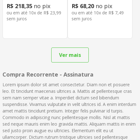
R$
218
,
35
no pix
R$
68
,
20
no pix
ou em até
10
x de
R$
23
,
99
ou em até
10
x de
R$
7
,
49
sem juros
sem juros
Compra Recorrente - Assinatura
Lorem ipsum dolor sit amet consectetur. Diam non et posuere
leo. Et tincidunt maecenas ultrices a. Mattis at pellentesque cras
sem nam semper vitae a. Imperdiet dictum sed bibendum
suspendisse. Vivamus vulputate in velit ultrices id. A enim interdum
amet mattis tincidunt pretium. Integer felis pulvinar id turpis.
Commodo in adipiscing nunc pellentesque mollis. Nisl at mattis
sed neque mauris enim leo gravida mattis. Aliquam mattis in enim
sed justo proin augue eu ultricies. Elementum elit eu ut
ullamcorper. Dictum rutrum tristique ultricies sed pellentesque