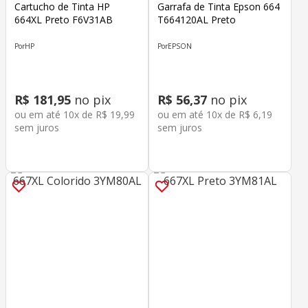
Cartucho de Tinta HP
Garrafa de Tinta Epson 664
664XL Preto F6V31AB
T664120AL Preto
HP
EPSON
R$
181
,
95
no pix
R$
56
,
37
no pix
ou em até
10
x de
R$
19
,
99
ou em até
10
x de
R$
6
,
19
sem juros
sem juros