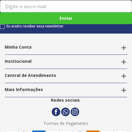
Enviar
Eu aceito receber essa newsletter.
Minha Conta
Alterar dados pessoais
Editar endereços
Institucional
Acompanhar pedidos
A Info Store
Nossas Lojas
Central de Atendimento
Nossos Serviços
Política de Privacidade
Trabalhe Conosco
Mais Informações
Termos e Condições
Politica de Entrega
2ª Via Nota Fiscal
Redes sociais
Trocas e Devoluções
Formas de Pagamento
Assistência Técnica
Formas de Pagamento