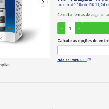
ou em até
10
x de
R$
11
,
24
no
Consultar formas de pagamento
Calcule as opções de entr
Não sei meu CEP
mpliar