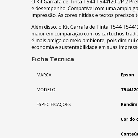
O Kit Garrafa de Tinta T544 T544120-2P 2 Pre
e desempenho. Compatível com uma ampla gama
impressão. As cores nítidas e textos precisos
Além disso, o Kit Garrafa de Tinta T544 T544
maior em comparação com os cartuchos tradici
é mais amiga do meio ambiente, pois diminui o
economia e sustentabilidade em suas impress
Ficha Tecnica
MARCA
Epson
MODELO
T54412
ESPECIFICAÇÕES
Rendime
Cor do 
Conteúd