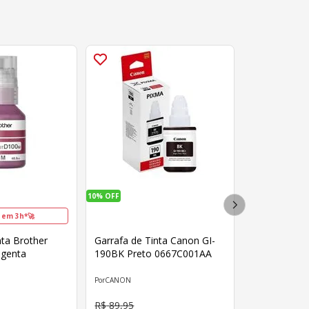
10%
OFF
 em 3h*🚀
nta Brother
Garrafa de Tinta Canon GI-
genta
190BK Preto 0667C001AA
CANON
R$
89
,
95