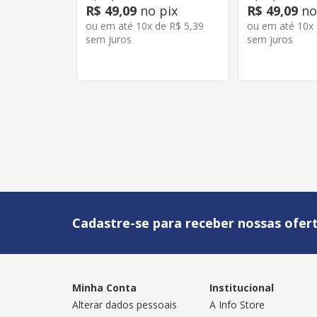
R$
49
,
09
no pix
R$
49
,
09
no
ou em até
10
x de
R$
5
,
39
ou em até
10
x
sem juros
sem juros
Cadastre-se para receber nossas ofert
Minha Conta
Institucional
Alterar dados pessoais
A Info Store