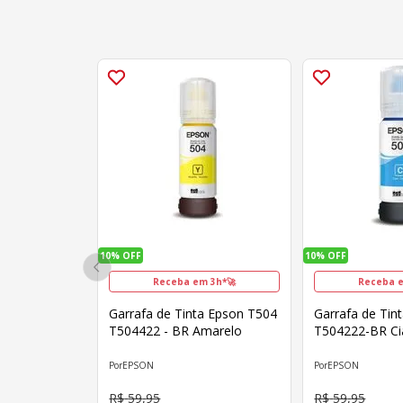
10%
OFF
10%
OFF
Receba em 3h*🚀
Receba e
Garrafa de Tinta Epson T504
Garrafa de Tin
T504422 - BR Amarelo
T504222-BR C
EPSON
EPSON
R$
59
,
95
R$
59
,
95