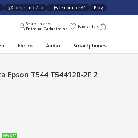
s
Compre no Zap
Fale com o SAC
Blog
Seja bem vindo!
Favoritos
eo
Eletro
Áudio
Smartphones
nta Epson T544 T544120-2P 2
10%
OFF