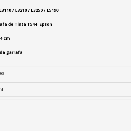
L3110 / L3210 / L3250 / L5190
rafa de Tinta T544 Epson
 4 cm
da garrafa
es
al