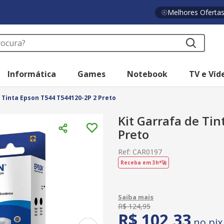
Melhores Oferta
a?
Informática
Games
Notebook
TV e Víd
 Tinta Epson T544 T544120-2P 2 Preto
Kit Garrafa de Ti
Preto
Ref
:
CAR0197
Receba em 3h*🚀
R$
124
,
95
R$
102
,
33
no pix