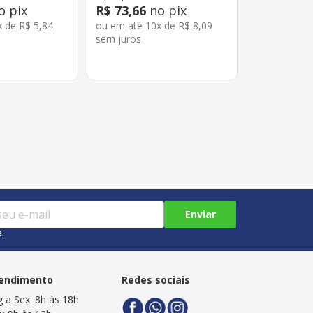
o pix
R$
73
,
66
no pix
x de
R$
5
,
84
ou em até
10
x de
R$
8
,
09
sem juros
Enviar
e.
endimento
Redes sociais
g a Sex: 8h às 18h