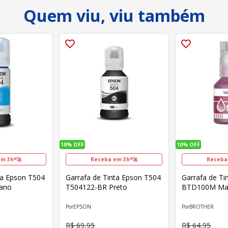
Quem viu, viu também
10%
OFF
10%
OFF
m 3h*🚀
Receba em 3h*🚀
Receba
ta Epson T504
Garrafa de Tinta Epson T504
Garrafa de Ti
iano
T504122-BR Preto
BTD100M Ma
EPSON
BROTHER
R$
69
,
95
R$
64
,
95