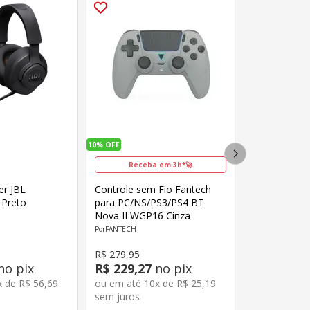
10%
OFF
Receba em 3h*🚀
r JBL
Controle sem Fio Fantech
 Preto
para PC/NS/PS3/PS4 BT
Nova II WGP16 Cinza
FANTECH
R$
279
,
95
no pix
R$
229
,
27
no pix
x de
R$
56
,
69
ou em até
10
x de
R$
25
,
19
sem juros