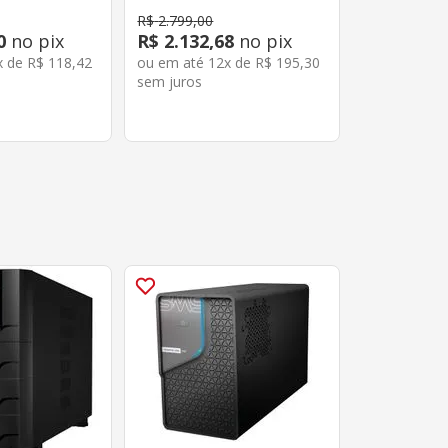
R$
2
.
799
,
00
0
no pix
R$
2
.
132
,
68
no pix
x de
R$
118
,
42
ou em até
12
x de
R$
195
,
30
sem juros