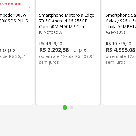
SIVO DO SITE
ompedor 900W
Smartphone Motorola Edge
Smartphone S
00K SDS PLUS
70 5G Android 16 256GB
Galaxy S26 + 
Cam 50MP+50MP Cam
Tripla 50MP+
Front 50MP Snapdragon 7
Cam Frontal 1
MOTOROLA
SAMSUNG
Tela 6.67" Cinza
Core Tela 6.7" 
R$
4
.
999
,
00
R$
10
.
799
,
00
no pix
R$
2
.
292
,
38
no pix
R$
4
.
995
,
08
x de
R$
30
,
51
ou em até
12
x de
R$
209
,
92
ou em até
12
x
sem juros
sem juros