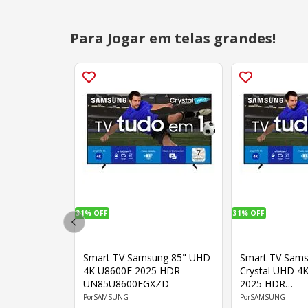
Para Jogar em telas grandes!
31%
OFF
31%
OFF
Smart TV Samsung 85" UHD
Smart TV Sams
4K U8600F 2025 HDR
Crystal UHD 4
UN85U8600FGXZD
2025 HDR
UN75U8600FG
SAMSUNG
SAMSUNG