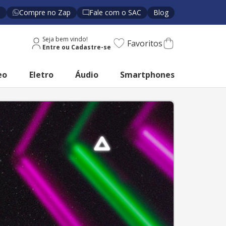
s
Compre no Zap
Fale com o SAC
Blog
Seja bem vindo!
Favoritos
eo
Eletro
Áudio
Smartphones