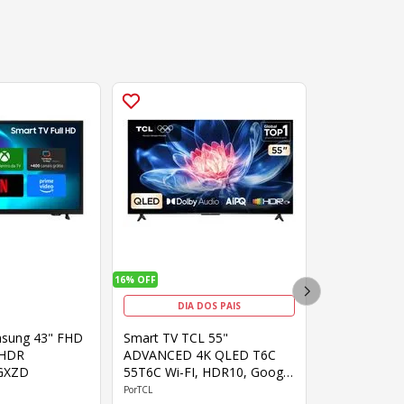
16%
OFF
DIA DOS PAIS
msung 43" FHD
Smart TV TCL 55"
 HDR
ADVANCED 4K QLED T6C
GXZD
55T6C Wi-FI, HDR10, Google
TV,Bluetooth,Dolby Atmos
TCL