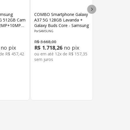
amsung
COMBO Smartphone Galaxy
5G 512GB Cam
A37 5G 128GB Lavanda +
12MP+10MP
Galaxy Buds Core - Samsung
2MP Octa
SAMSUNG
Violeta
R$
3
.
668
,
00
no pix
R$
1
.
718
,
26
no pix
 de
R$
457
,
42
ou em até
12
x de
R$
157
,
35
sem juros