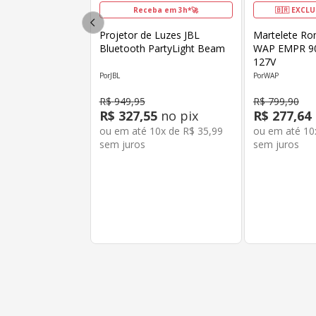
Receba em 3h*🚀
🇧🇷 EXCLU
Projetor de Luzes JBL
Martelete R
Bluetooth PartyLight Beam
WAP EMPR 9
127V
JBL
WAP
R$
949
,
95
R$
799
,
90
R$
327
,
55
no pix
R$
277
,
64
ou em até
10
x de
R$
35
,
99
ou em até
10
sem juros
sem juros