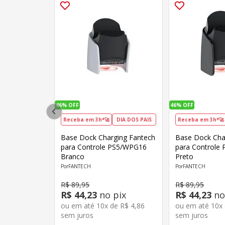
46%
OFF
46%
OFF
Receba em 3h*🚀
DIA DOS PAIS
Receba em 3h*🚀
Base Dock Charging Fantech
Base Dock Cha
para Controle PS5/WPG16
para Controle
Branco
Preto
FANTECH
FANTECH
R$
89
,
95
R$
89
,
95
R$
44
,
23
no pix
R$
44
,
23
no
ou em até
10
x de
R$
4
,
86
ou em até
10
x
sem juros
sem juros