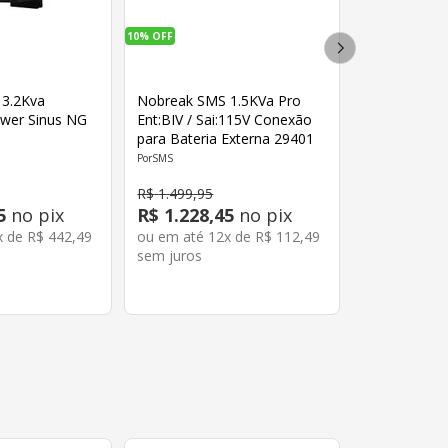
10%
OFF
 3.2Kva
Nobreak SMS 1.5KVa Pro
wer Sinus NG
Ent:BIV / Sai:115V Conexão
para Bateria Externa 29401
SMS
R$
1
.
499
,
95
5
no pix
R$
1
.
228
,
45
no pix
x de
R$
442
,
49
ou em até
12
x de
R$
112
,
49
sem juros