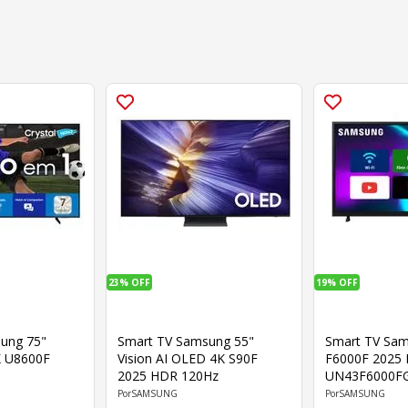
23%
OFF
19%
OFF
ung 75"
Smart TV Samsung 55"
Smart TV Sa
K U8600F
Vision AI OLED 4K S90F
F6000F 2025
2025 HDR 120Hz
UN43F6000F
XZD
SAMSUNG
SAMSUNG