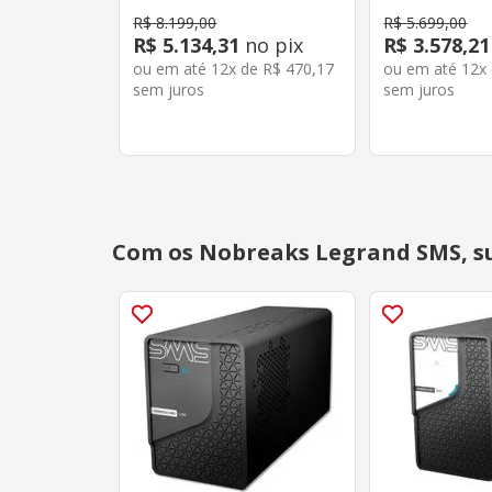
R$
8
.
199
,
00
R$
5
.
699
,
00
R$
5
.
134
,
31
no pix
R$
3
.
578
,
21
ou em até
12
x de
R$
470
,
17
ou em até
12
x
sem juros
sem juros
Com os Nobreaks Legrand SMS, s