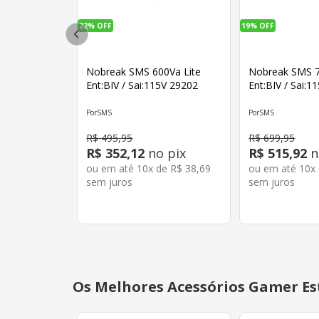
22%
OFF
19%
OFF
Nobreak SMS 600Va Lite
Nobreak SMS 
Ent:BIV / Sai:115V 29202
Ent:BIV / Sai:1
SMS
SMS
R$
495
,
95
R$
699
,
95
R$
352
,
12
no pix
R$
515
,
92
n
ou em até
10
x de
R$
38
,
69
ou em até
10
x
sem juros
sem juros
Os Melhores Acessórios Gamer Es