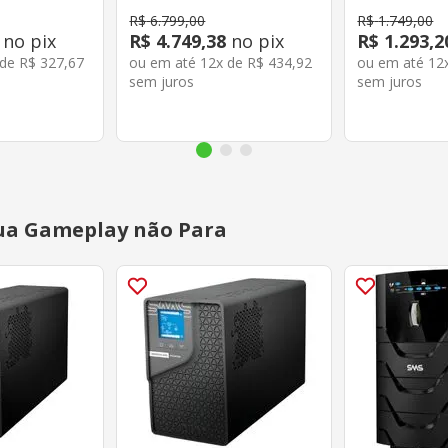
R$
6
.
799
,
00
R$
1
.
749
,
00
no pix
R$
4
.
749
,
38
no pix
R$
1
.
293
,
2
 de
R$
327
,
67
ou em até
12
x de
R$
434
,
92
ou em até
12
sem juros
sem juros
ua Gameplay não Para