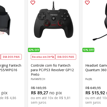
42%
OFF
13%
OFF
DIA DOS PAIS
Receba em 3h*🚀
DIA DOS PAIS
rging Fantech
Controle com fio Fantech
Headset Game
 PS5/WPG16
para PC/PS3 Revolver GP12
Quantum 360
Preto
FANTECH
JBL
R$
169
,
95
R$
649
,
95
 pix
R$
89
,
27
no pix
R$
515
,
92
 de
R$
4
,
86
ou em até
10
x de
R$
9
,
81
ou em até
10
sem juros
sem juros