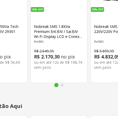
10%
OFF
10%
OFF
700Va Tech
Nobreak SMS 1.8KVa
Nobreak SMS
15V 29301
Premium Ent:BIV / Sai:BIV
220V/220V Po
Wi-Fi Display LCD e Conexão
para Bateria Externa 29502
SMS
SMS
R$
2
.
649
,
95
R$
5
.
899
,
95
o pix
R$
2
.
170
,
30
no pix
R$
4
.
832
,
0
 de
R$
56
,
69
ou em até
12
x de
R$
198
,
74
ou em até
12
sem juros
sem juros
tão Aqui