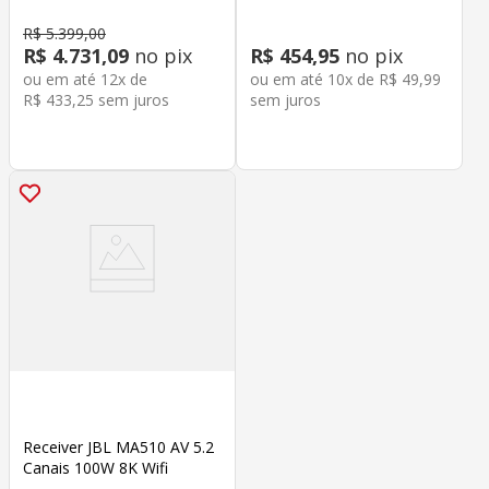
R$
5
.
399
,
00
R$
4
.
731
,
09
no pix
R$
454
,
95
no pix
ou em até
12
x de
ou em até
10
x de
R$
49
,
99
R$
433
,
25
sem juros
sem juros
Receiver JBL MA510 AV 5.2
Canais 100W 8K Wifi