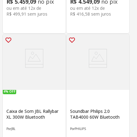
R$
5
.
459
,
09
no pix
R$
4
.
549
,
09
no pix
ou em até
12
x de
ou em até
12
x de
R$
499
,
91
sem juros
R$
416
,
58
sem juros
4%
OFF
Caixa de Som JBL Rallybar
Soundbar Philips 2.0
XL 300W Bluetooth
TAB4000 60W Bluetooth
JBL
PHILIPS