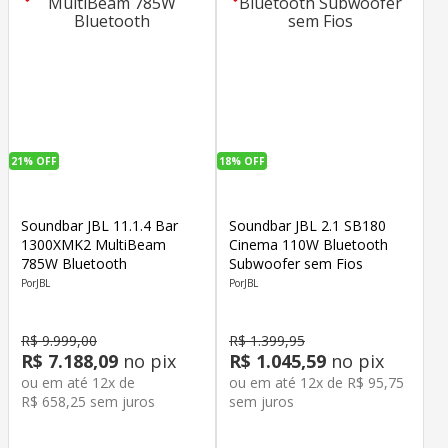
21%
OFF
18%
OFF
Soundbar JBL 11.1.4 Bar
Soundbar JBL 2.1 SB180
1300XMK2 MultiBeam
Cinema 110W Bluetooth
785W Bluetooth
Subwoofer sem Fios
JBL
JBL
R$
9
.
999
,
00
R$
1
.
399
,
95
R$
7
.
188
,
09
no pix
R$
1
.
045
,
59
no pix
ou em até
12
x de
ou em até
12
x de
R$
95
,
75
R$
658
,
25
sem juros
sem juros