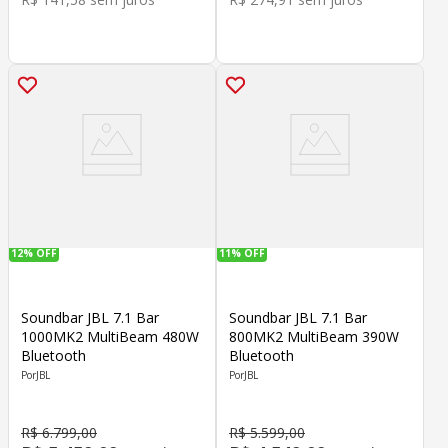
12%
OFF
11%
OFF
Soundbar JBL 7.1 Bar
Soundbar JBL 7.1 Bar
1000MK2 MultiBeam 480W
800MK2 MultiBeam 390W
Bluetooth
Bluetooth
JBL
JBL
R$
6
.
799
,
00
R$
5
.
599
,
00