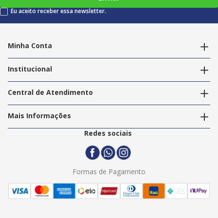
Eu aceito receber essa newsletter.
Minha Conta
Alterar dados pessoais
Editar endereços
Institucional
Acompanhar pedidos
A Info Store
Nossas Lojas
Central de Atendimento
Nossos Serviços
Política de Privacidade
Trabalhe Conosco
Mais Informações
Termos e Condições
Politica de Entrega
2ª Via Nota Fiscal
Redes sociais
Trocas e Devoluções
Formas de Pagamento
Assistência Técnica
Formas de Pagamento