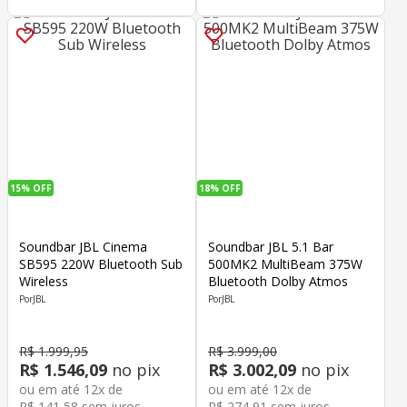
15%
OFF
18%
OFF
Soundbar JBL Cinema
Soundbar JBL 5.1 Bar
SB595 220W Bluetooth Sub
500MK2 MultiBeam 375W
Wireless
Bluetooth Dolby Atmos
JBL
JBL
R$
1
.
999
,
95
R$
3
.
999
,
00
R$
1
.
546
,
09
no pix
R$
3
.
002
,
09
no pix
ou em até
12
x de
ou em até
12
x de
R$
141
,
58
sem juros
R$
274
,
91
sem juros