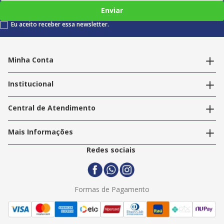
Enviar
Eu aceito receber essa newsletter.
Minha Conta
Alterar dados pessoais
Editar endereços
Institucional
Acompanhar pedidos
A Info Store
Nossas Lojas
Central de Atendimento
Nossos Serviços
Política de Privacidade
Trabalhe Conosco
Mais Informações
Termos e Condições
Politica de Entrega
2ª Via Nota Fiscal
Redes sociais
Trocas e Devoluções
Formas de Pagamento
Assistência Técnica
Formas de Pagamento