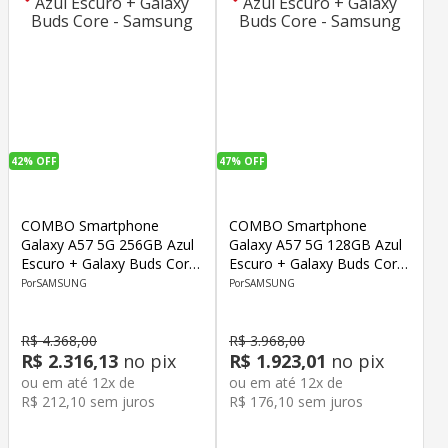
42%
OFF
47%
OFF
COMBO Smartphone
COMBO Smartphone
Galaxy A57 5G 256GB Azul
Galaxy A57 5G 128GB Azul
Escuro + Galaxy Buds Core
Escuro + Galaxy Buds Core
- Samsung
- Samsung
SAMSUNG
SAMSUNG
R$
4
.
368
,
00
R$
3
.
968
,
00
R$
2
.
316
,
13
no pix
R$
1
.
923
,
01
no pix
ou em até
12
x de
ou em até
12
x de
R$
212
,
10
sem juros
R$
176
,
10
sem juros