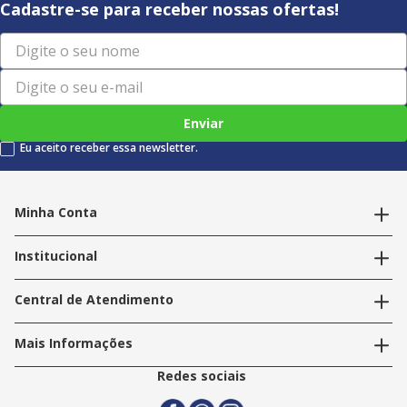
Cadastre-se para receber nossas ofertas!
Enviar
Eu aceito receber essa newsletter.
Minha Conta
Alterar dados pessoais
Editar endereços
Institucional
Acompanhar pedidos
A Info Store
Nossas Lojas
Central de Atendimento
Nossos Serviços
Política de Privacidade
Trabalhe Conosco
Mais Informações
Termos e Condições
Politica de Entrega
2ª Via Nota Fiscal
Redes sociais
Trocas e Devoluções
Formas de Pagamento