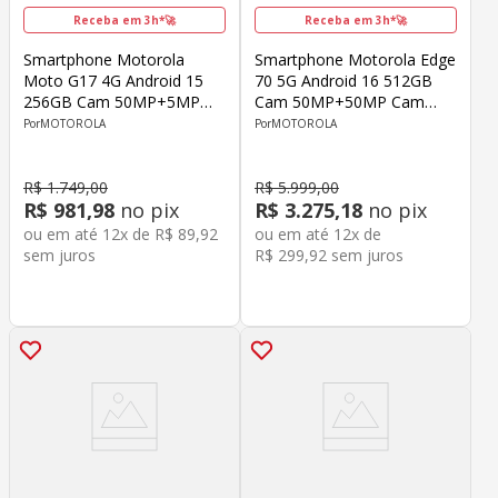
Receba em 3h*🚀
Receba em 3h*🚀
Smartphone Motorola
Smartphone Motorola Edge
Moto G17 4G Android 15
70 5G Android 16 512GB
256GB Cam 50MP+5MP
Cam 50MP+50MP Cam
Cam Front 32MP Octa-Core
Front 50MP Snapdragon 7
MOTOROLA
MOTOROLA
Helio G81 Extreme Tela 6.7"
Tela 6.67" Cinza
Roxo
R$
1
.
749
,
00
R$
5
.
999
,
00
R$
981
,
98
no pix
R$
3
.
275
,
18
no pix
ou em até
12
x de
R$
89
,
92
ou em até
12
x de
sem juros
R$
299
,
92
sem juros