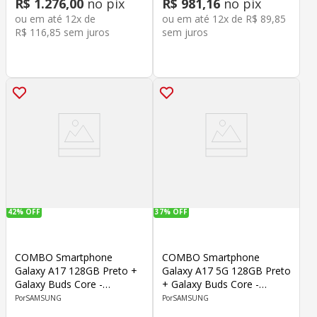
R$
1
.
276
,
00
no pix
R$
981
,
16
no pix
ou em até
12
x de
ou em até
12
x de
R$
89
,
85
R$
116
,
85
sem juros
sem juros
42%
OFF
37%
OFF
COMBO Smartphone
COMBO Smartphone
Galaxy A17 128GB Preto +
Galaxy A17 5G 128GB Preto
Galaxy Buds Core -
+ Galaxy Buds Core -
Samsung
Samsung
SAMSUNG
SAMSUNG