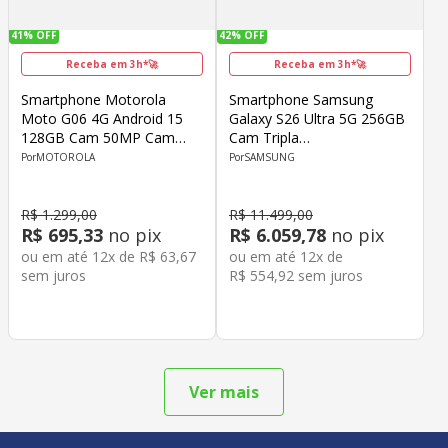
41%
OFF
42%
OFF
Receba em 3h*🚀
Receba em 3h*🚀
Smartphone Motorola
Smartphone Samsung
Moto G06 4G Android 15
Galaxy S26 Ultra 5G 256GB
128GB Cam 50MP Cam
Cam Tripla
Front 8MP Octa-Core Tela
200MP+50MP+10MP+50MP
MOTOROLA
SAMSUNG
6.9" Azul
Cam Frontal 12MP
Snapdragon 8 Elite Tela 6.9"
Violeta
R$
1
.
299
,
00
R$
11
.
499
,
00
R$
695
,
33
no pix
R$
6
.
059
,
78
no pix
ou em até
12
x de
R$
63
,
67
ou em até
12
x de
sem juros
R$
554
,
92
sem juros