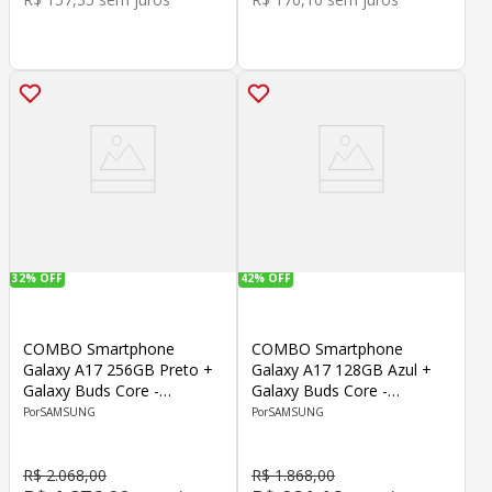
32%
OFF
42%
OFF
COMBO Smartphone
COMBO Smartphone
Galaxy A17 256GB Preto +
Galaxy A17 128GB Azul +
Galaxy Buds Core -
Galaxy Buds Core -
Samsung
Samsung
SAMSUNG
SAMSUNG
R$
2
.
068
,
00
R$
1
.
868
,
00