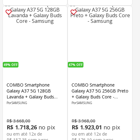
49%
OFF
47%
OFF
COMBO Smartphone
COMBO Smartphone
Galaxy A37 5G 128GB
Galaxy A37 5G 256GB Preto
Lavanda + Galaxy Buds
+ Galaxy Buds Core -
Core - Samsung
Samsung
SAMSUNG
SAMSUNG
R$
3
.
668
,
00
R$
3
.
968
,
00
R$
1
.
718
,
26
no pix
R$
1
.
923
,
01
no pix
ou em até
12
x de
ou em até
12
x de
R$
157
,
35
sem juros
R$
176
,
10
sem juros