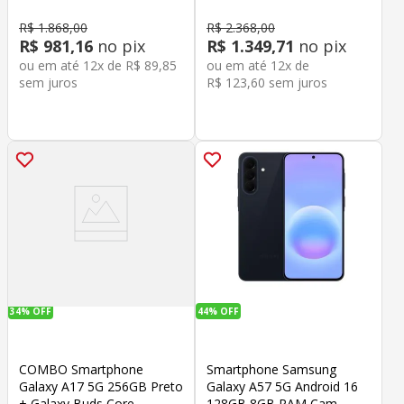
R$
1
.
868
,
00
R$
2
.
368
,
00
R$
981
,
16
no pix
R$
1
.
349
,
71
no pix
ou em até
12
x de
R$
89
,
85
ou em até
12
x de
sem juros
R$
123
,
60
sem juros
34%
OFF
44%
OFF
COMBO Smartphone
Smartphone Samsung
Galaxy A17 5G 256GB Preto
Galaxy A57 5G Android 16
+ Galaxy Buds Core -
128GB 8GB RAM Cam