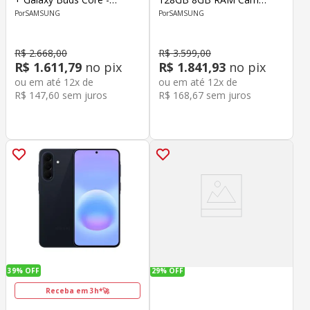
Samsung
50MP+12MP+5MP Front
SAMSUNG
SAMSUNG
12MP Octa-Core 6.7" Azul
Escuro
R$
2
.
668
,
00
R$
3
.
599
,
00
R$
1
.
611
,
79
no pix
R$
1
.
841
,
93
no pix
ou em até
12
x de
ou em até
12
x de
R$
147
,
60
sem juros
R$
168
,
67
sem juros
39%
OFF
29%
OFF
Receba em 3h*🚀