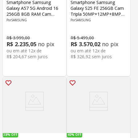
Smartphone Samsung
Smartphone Samsung
Galaxy A57 5G Android 16
Galaxy S25 FE 256GB Cam
256GB 8GB RAM Cam
Tripla 50MP+12MP+8MP
50MP+12MP+5MP Front
Cam Frontal 12MP Deca
SAMSUNG
SAMSUNG
12MP Octa-Core 6.7" Azul
Core Tela 6.7" Preto
Escuro
R$
3
.
999
,
00
R$
5
.
499
,
00
R$
2
.
235
,
05
no pix
R$
3
.
570
,
02
no pix
ou em até
12
x de
ou em até
12
x de
R$
204
,
67
sem juros
R$
326
,
92
sem juros
38%
OFF
40%
OFF