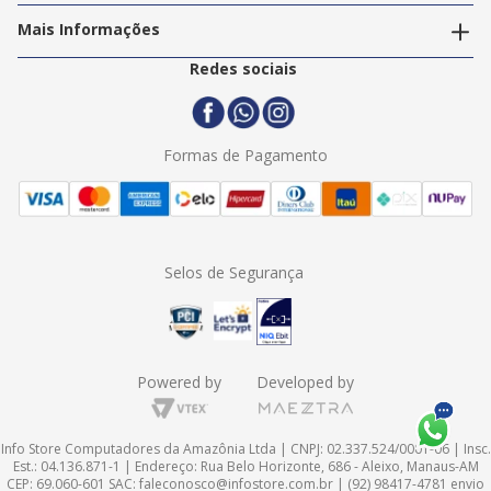
Política de Privacidade
Trabalhe Conosco
Mais Informações
Termos e Condições
Politica de Entrega
2ª Via Nota Fiscal
Redes sociais
Trocas e Devoluções
Formas de Pagamento
Assistência Técnica
Formas de Pagamento
Selos de Segurança
Powered by
Developed by
Info Store Computadores da Amazônia Ltda | CNPJ: 02.337.524/0001-06 | Insc.
Est.: 04.136.871-1 | Endereço: Rua Belo Horizonte, 686 - Aleixo, Manaus-AM
CEP: 69.060-601 SAC:
faleconosco@infostore.com.br
| (92) 98417-4781 envio