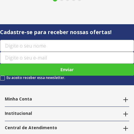
Cadastre-se para receber nossas ofertas!
Enviar
Eu aceito receber essa newsletter.
Minha Conta
Alterar dados pessoais
Editar endereços
Institucional
Acompanhar pedidos
A Info Store
Nossas Lojas
Central de Atendimento
Nossos Serviços