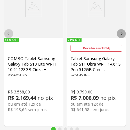
33%
OFF
21%
OFF
Receba em 3h*🚀
COMBO Tablet Samsung
Tablet Samsung Galaxy
Galaxy Tab S10 Lite WI-Fi
Tab S11 Ultra Wi-Fi 14.6" S
10.9" 128GB Cinza +
Pen 512GB Cam
Galaxy Buds Core
13MP+8MP Frontal 12MP
SAMSUNG
SAMSUNG
Samsung
Octa-Core Android Cinza
R$
3
.
568
,
00
R$
9
.
799
,
00
R$
2
.
169
,
44
no pix
R$
7
.
006
,
09
no pix
ou em até
12
x de
ou em até
12
x de
R$
198
,
66
sem juros
R$
641
,
58
sem juros