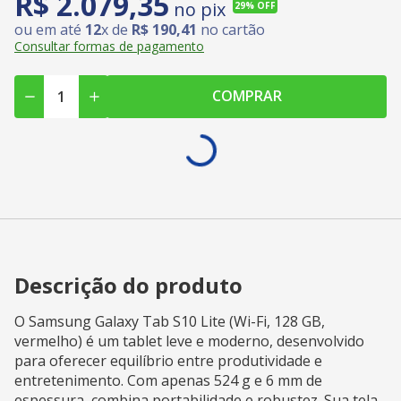
R$
2
.
079
,
35
no pix
29%
OFF
ou em até
12
x de
R$
190
,
41
no cartão
Consultar formas de pagamento
COMPRAR
Descrição do produto
O Samsung Galaxy Tab S10 Lite (Wi-Fi, 128 GB,
vermelho) é um tablet leve e moderno, desenvolvido
para oferecer equilíbrio entre produtividade e
entretenimento. Com apenas 524 g e 6 mm de
espessura, combina portabilidade e robustez. Sua tela