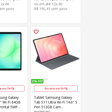
12
x de
ou em até
12
x de
em juros
R$
190
,
41
sem juros
21%
OFF
a em 3h*🚀
Receba em 3h*🚀
sung Galaxy
Tablet Samsung Galaxy
" Wi-Fi 64GB
Tab S11 Ultra Wi-Fi 14.6" S
rontal 5MP
Pen 512GB Cam
Android 15
13MP+8MP Frontal 12MP
SAMSUNG