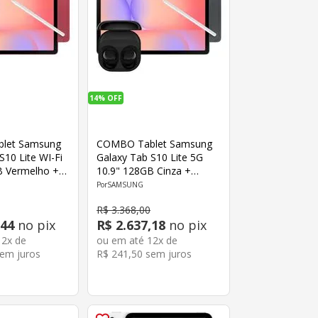
14%
OFF
let Samsung
COMBO Tablet Samsung
S10 Lite WI-Fi
Galaxy Tab S10 Lite 5G
B Vermelho +
10.9" 128GB Cinza +
s Core
Galaxy Buds Core
SAMSUNG
Samsung
R$
3
.
368
,
00
44
no pix
R$
2
.
637
,
18
no pix
12
x de
ou em até
12
x de
em juros
R$
241
,
50
sem juros