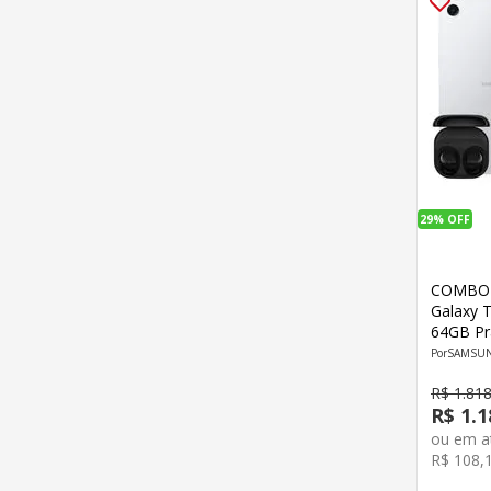
29%
OFF
COMBO 
Galaxy T
64GB Pr
Core S
SAMSU
R$
1
.
81
R$
1
.
1
ou em 
R$
108
,