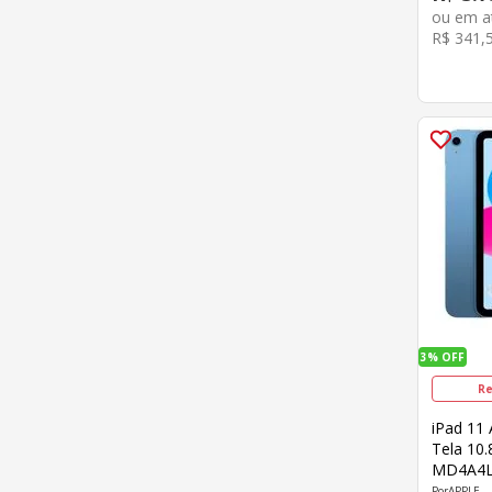
ou em 
R$
341
,
3%
OFF
Re
iPad 11
Tela 10.
MD4A4L
APPLE