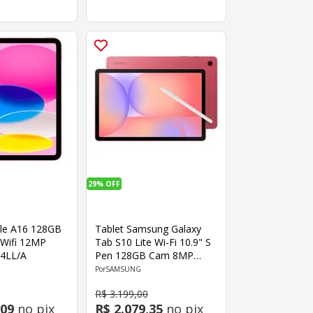
29%
OFF
ple A16 128GB
Tablet Samsung Galaxy
 Wifi 12MP
Tab S10 Lite Wi-Fi 10.9" S
4LL/A
Pen 128GB Cam 8MP
Frontal 5MP Octa-Core
SAMSUNG
Android Vermelho
R$
3
.
199
,
00
09
no pix
R$
2
.
079
,
35
no pix