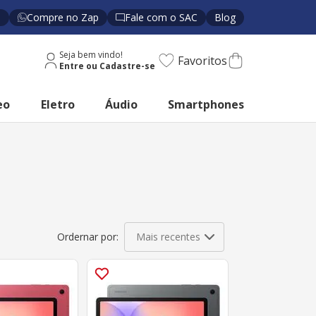
s
Compre no Zap
Fale com o SAC
Blog
Seja bem vindo!
Favoritos
eo
Eletro
Áudio
Smartphones
Mais recentes