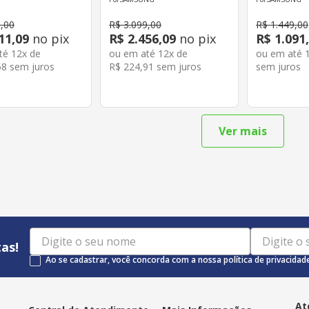
Android Cinza
Prata
9
,
00
R$
3
.
099
,
00
R$
1
.
449
,
00
11
,
09
no pix
R$
2
.
456
,
09
no pix
R$
1
.
091
,
até
12
x de
ou em até
12
x de
ou em até
58
sem juros
R$
224
,
91
sem juros
sem juros
as!
Ao se cadastrar, você concorda com a nossa política de privacidad
At