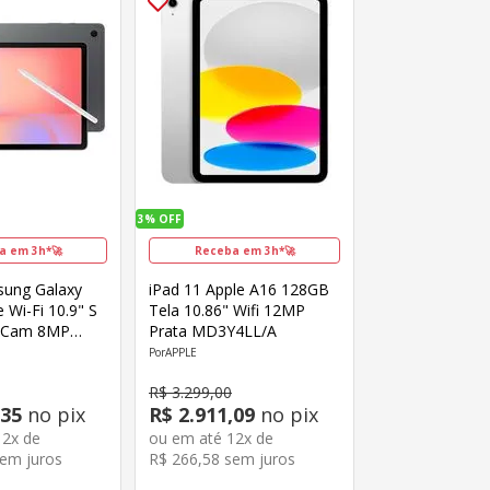
3%
OFF
a em 3h*🚀
Receba em 3h*🚀
sung Galaxy
iPad 11 Apple A16 128GB
 Wi-Fi 10.9" S
Tela 10.86" Wifi 12MP
 Cam 8MP
Prata MD3Y4LL/A
P Octa-Core
APPLE
za
R$
3
.
299
,
00
35
no pix
R$
2
.
911
,
09
no pix
12
x de
ou em até
12
x de
em juros
R$
266
,
58
sem juros