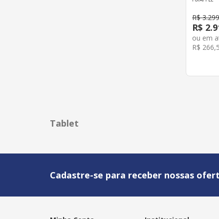
R$
3
.
29
R$
2
.
9
ou em 
R$
266
,
Tablet
Cadastre-se para receber nossas ofert