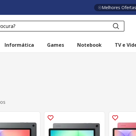
Melhores Oferta
a?
Informática
Games
Notebook
TV e Víd
tos