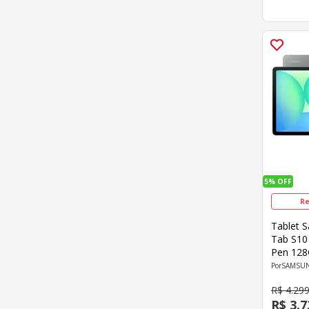
5%
OFF
Re
Tablet 
Tab S10 
Pen 12
Frontal
SAMSU
Android 
R$
4
.
29
R$
3
.
7