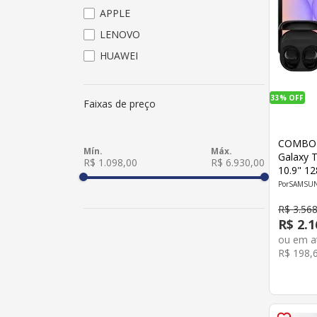
APPLE
LENOVO
HUAWEI
33%
OFF
Faixas de preço
COMBO 
Galaxy T
R$ 1.098,00
R$ 6.930,00
10.9" 1
Galaxy 
SAMSU
Samsun
R$
3
.
56
R$
2
.
1
ou em 
R$
198
,