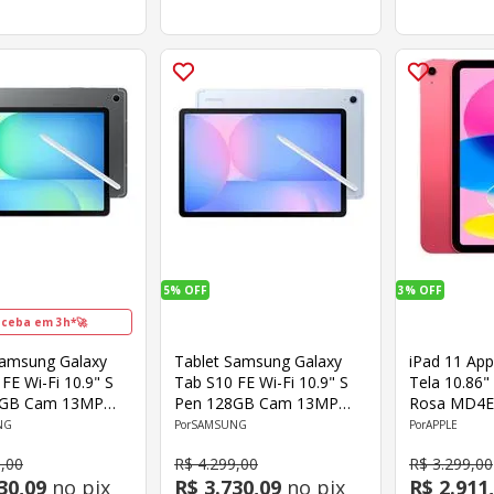
5%
OFF
3%
OFF
ceba em 3h*🚀
Samsung Galaxy
Tablet Samsung Galaxy
iPad 11 Ap
FE Wi-Fi 10.9" S
Tab S10 FE Wi-Fi 10.9" S
Tela 10.86"
8GB Cam 13MP
Pen 128GB Cam 13MP
Rosa MD4E
 12MP Octa-Core
Frontal 12MP Octa-Core
NG
SAMSUNG
APPLE
Cinza
Android Azul
9
,
00
R$
4
.
299
,
00
R$
3
.
299
,
00
30
,
09
no pix
R$
3
.
730
,
09
no pix
R$
2
.
911
,