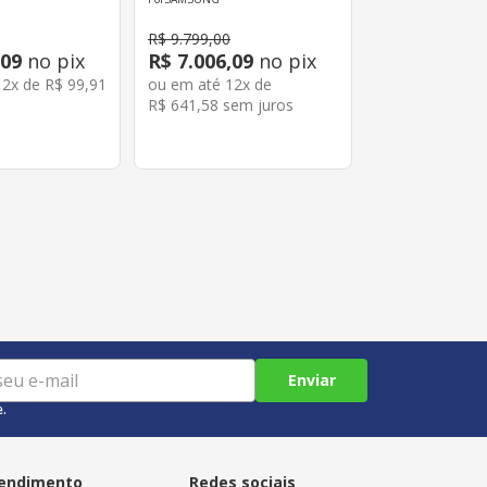
Octa-Core Android Cinza
R$
9
.
799
,
00
09
no pix
R$
7
.
006
,
09
no pix
12
x de
R$
99
,
91
ou em até
12
x de
R$
641
,
58
sem juros
Enviar
e.
endimento
Redes sociais