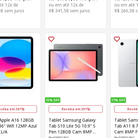
até
12
x de
ou em até
12
x de
ou em até
58
sem juros
R$
341
,
58
sem juros
R$
266
,
58
s
13%
OFF
17%
OFF
ceba em 3h*🚀
Receba em 3h*🚀
Receb
 Apple A16 128GB
Tablet Samsung Galaxy
Tablet Sam
86" Wifi 12MP Azul
Tab S10 Lite 5G 10.9" S
Tab A11 8.7
L/A
Pen 128GB Cam 8MP
Cam 8MP F
Frontal 5MP Octa-Core
Octa-Core 
SAMSUNG
SAMSUNG