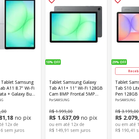
10%
OFF
29%
OFF
Receb
Tablet Samsung
Tablet Samsung Galaxy
Tablet Sam
ab A11 8.7" Wi-Fi
Tab A11+ 11" Wi-Fi 128GB
Tab S10 Lite
ata + Galaxy Buds
Cam 8MP Frontal 5MP
Pen 128GB
amsung
Octa-Core Android Cinza
Frontal 5M
NG
SAMSUNG
SAMSUNG
Android Cin
8
,
00
R$
1
.
999
,
00
R$
3
.
199
,
00
81
,
18
no pix
R$
1
.
637
,
09
no pix
R$
2
.
079
,
até
12
x de
ou em até
12
x de
ou em até
16
sem juros
R$
149
,
91
sem juros
R$
190
,
41
s