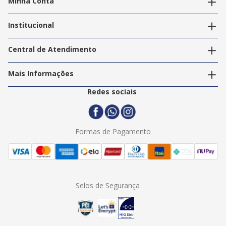
Minha Conta
Alterar dados pessoais
Editar endereços
Institucional
Acompanhar pedidos
A Info Store
Nossas Lojas
Central de Atendimento
Nossos Serviços
Política de Privacidade
Trabalhe Conosco
Mais Informações
Termos e Condições
Politica de Entrega
2ª Via Nota Fiscal
Redes sociais
Trocas e Devoluções
Formas de Pagamento
Assistência Técnica
Formas de Pagamento
Selos de Segurança