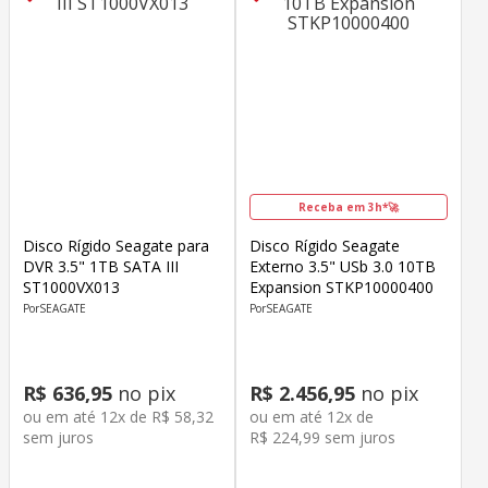
Receba em 3h*🚀
Disco Rígido Seagate para
Disco Rígido Seagate
DVR 3.5" 1TB SATA III
Externo 3.5" USb 3.0 10TB
ST1000VX013
Expansion STKP10000400
SEAGATE
SEAGATE
R$
636
,
95
no pix
R$
2
.
456
,
95
no pix
ou em até
12
x de
R$
58
,
32
ou em até
12
x de
sem juros
R$
224
,
99
sem juros