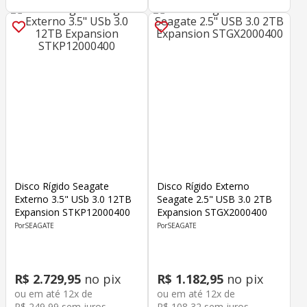
Disco Rígido Seagate
Disco Rígido Externo
Externo 3.5" USb 3.0 12TB
Seagate 2.5" USB 3.0 2TB
Expansion STKP12000400
Expansion STGX2000400
SEAGATE
SEAGATE
R$
2
.
729
,
95
no pix
R$
1
.
182
,
95
no pix
ou em até
12
x de
ou em até
12
x de
R$
249
,
99
sem juros
R$
108
,
32
sem juros