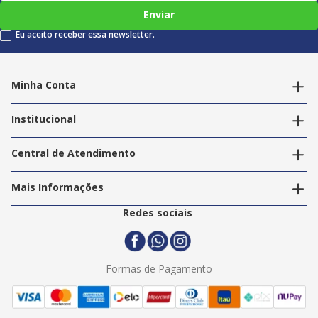
Enviar
Eu aceito receber essa newsletter.
Minha Conta
Alterar dados pessoais
Editar endereços
Institucional
Acompanhar pedidos
A Info Store
Nossas Lojas
Central de Atendimento
Nossos Serviços
Política de Privacidade
Trabalhe Conosco
Mais Informações
Termos e Condições
Politica de Entrega
2ª Via Nota Fiscal
Redes sociais
Trocas e Devoluções
Formas de Pagamento
Assistência Técnica
Formas de Pagamento