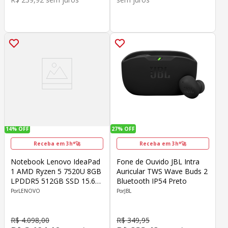
14%
OFF
27%
OFF
Receba em 3h*🚀
Receba em 3h*🚀
Notebook Lenovo IdeaPad
Fone de Ouvido JBL Intra
1 AMD Ryzen 5 7520U 8GB
Auricular TWS Wave Buds 2
LPDDR5 512GB SSD 15.6"
Bluetooth IP54 Preto
HD Windows 11 Home
LENOVO
JBL
Cinza
R$
4
.
098
,
00
R$
349
,
95