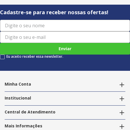
Cadastre-se para receber nossas ofertas!
Enviar
Eu aceito receber essa newsletter.
Minha Conta
Alterar dados pessoais
Editar endereços
Institucional
Acompanhar pedidos
A Info Store
Nossas Lojas
Central de Atendimento
Nossos Serviços
Política de Privacidade
Trabalhe Conosco
Mais Informações
Termos e Condições