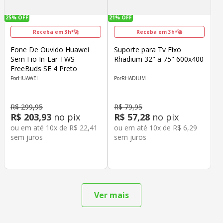
25%
OFF
21%
OFF
Receba em 3h*🚀
Receba em 3h*🚀
Fone De Ouvido Huawei
Suporte para Tv Fixo
Sem Fio In-Ear TWS
Rhadium 32" a 75" 600x400
FreeBuds SE 4 Preto
HUAWEI
RHADIUM
R$
299
,
95
R$
79
,
95
R$
203
,
93
no pix
R$
57
,
28
no pix
ou em até
10
x de
R$
22
,
41
ou em até
10
x de
R$
6
,
29
sem juros
sem juros