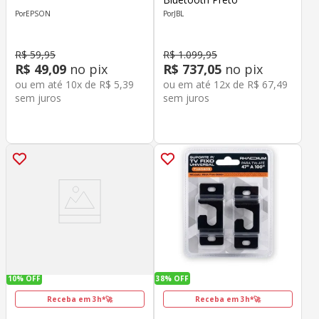
EPSON
JBL
R$
59
,
95
R$
1
.
099
,
95
R$
49
,
09
no pix
R$
737
,
05
no pix
ou em até
10
x de
R$
5
,
39
ou em até
12
x de
R$
67
,
49
sem juros
sem juros
10%
OFF
38%
OFF
Receba em 3h*🚀
Receba em 3h*🚀