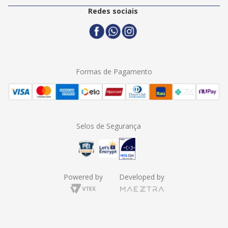
Politica de Entrega
2ª Via Nota Fiscal
Redes sociais
Trocas e Devoluções
Formas de Pagamento
Assistência Técnica
Formas de Pagamento
Selos de Segurança
Powered by
Developed by