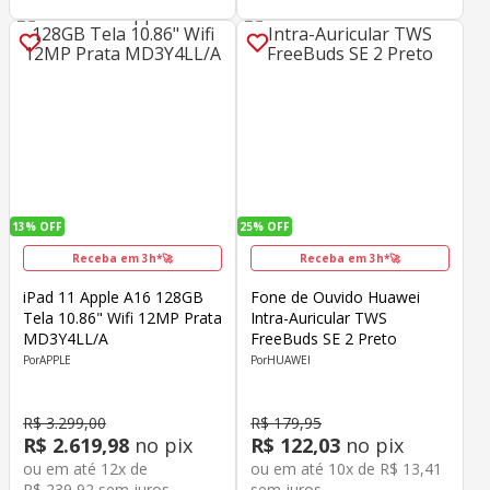
13%
OFF
25%
OFF
Receba em 3h*🚀
Receba em 3h*🚀
iPad 11 Apple A16 128GB
Fone de Ouvido Huawei
Tela 10.86" Wifi 12MP Prata
Intra-Auricular TWS
MD3Y4LL/A
FreeBuds SE 2 Preto
APPLE
HUAWEI
R$
3
.
299
,
00
R$
179
,
95
R$
2
.
619
,
98
no pix
R$
122
,
03
no pix
ou em até
12
x de
ou em até
10
x de
R$
13
,
41
R$
239
,
92
sem juros
sem juros