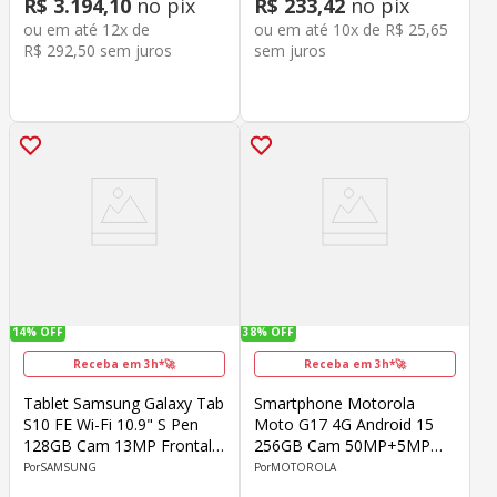
R$
3
.
194
,
10
no pix
R$
233
,
42
no pix
ou em até
12
x de
ou em até
10
x de
R$
25
,
65
R$
292
,
50
sem juros
sem juros
14%
OFF
38%
OFF
Receba em 3h*🚀
Receba em 3h*🚀
Tablet Samsung Galaxy Tab
Smartphone Motorola
S10 FE Wi-Fi 10.9" S Pen
Moto G17 4G Android 15
128GB Cam 13MP Frontal
256GB Cam 50MP+5MP
12MP Octa-Core Android
Cam Front 32MP Octa-Core
SAMSUNG
MOTOROLA
Cinza
Helio G81 Extreme Tela 6.7"