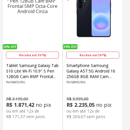
36%
OFF
39%
OFF
Receba em 3h*🚀
Receba em 3h*🚀
Tablet Samsung Galaxy Tab
Smartphone Samsung
S10 Lite Wi-Fi 10.9" S Pen
Galaxy A57 5G Android 16
128GB Cam 8MP Frontal
256GB 8GB RAM Cam
5MP Octa-Core Android
50MP+12MP+5MP Front
SAMSUNG
SAMSUNG
Cinza
12MP Octa-Core 6.7" Azul
Escuro
R$
3
.
199
,
00
R$
3
.
999
,
00
R$
1
.
871
,
42
no pix
R$
2
.
235
,
05
no pix
ou em até
12
x de
ou em até
12
x de
R$
171
,
37
sem juros
R$
204
,
67
sem juros