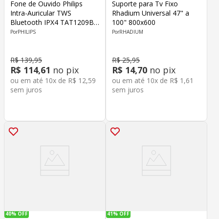
Fone de Ouvido Philips
Suporte para Tv Fixo
Intra-Auricular TWS
Rhadium Universal 47" a
Bluetooth IPX4 TAT1209BK
100" 800x600
Preto
PHILIPS
RHADIUM
R$
139
,
95
R$
25
,
95
R$
114
,
61
no pix
R$
14
,
70
no pix
ou em até
10
x de
R$
12
,
59
ou em até
10
x de
R$
1
,
61
sem juros
sem juros
40%
OFF
41%
OFF