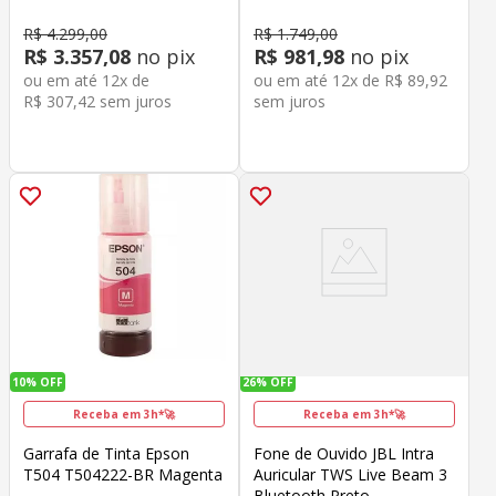
Roxo
R$
4
.
299
,
00
R$
1
.
749
,
00
R$
3
.
357
,
08
no pix
R$
981
,
98
no pix
ou em até
12
x de
ou em até
12
x de
R$
89
,
92
R$
307
,
42
sem juros
sem juros
10%
OFF
26%
OFF
Receba em 3h*🚀
Receba em 3h*🚀
Garrafa de Tinta Epson
Fone de Ouvido JBL Intra
T504 T504222-BR Magenta
Auricular TWS Live Beam 3
Bluetooth Preto