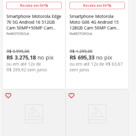
Receba em 3h*🚀
Receba em 3h*🚀
Smartphone Motorola Edge
Smartphone Motorola
70 5G Android 16 512GB
Moto G06 4G Android 15
Cam 50MP+50MP Cam
128GB Cam 50MP Cam
Front 50MP Snapdragon 7
Front 8MP Octa-Core Tela
MOTOROLA
MOTOROLA
Tela 6.67" Cinza
6.9" Azul
R$
5
.
999
,
00
R$
1
.
299
,
00
R$
3
.
275
,
18
no pix
R$
695
,
33
no pix
ou em até
12
x de
ou em até
12
x de
R$
63
,
67
R$
299
,
92
sem juros
sem juros