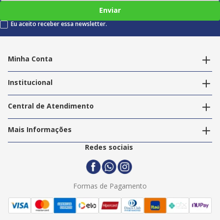
Enviar
Eu aceito receber essa newsletter.
Minha Conta
Alterar dados pessoais
Editar endereços
Institucional
Acompanhar pedidos
A Info Store
Nossas Lojas
Central de Atendimento
Nossos Serviços
Política de Privacidade
Trabalhe Conosco
Mais Informações
Termos e Condições
Politica de Entrega
2ª Via Nota Fiscal
Redes sociais
Trocas e Devoluções
Formas de Pagamento
Assistência Técnica
Formas de Pagamento