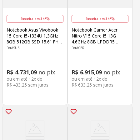
Receba em 3h*🚀
Receba em 3h*🚀
Notebook Asus Vivobook
Notebook Gamer Acer
15 Core I5-1334U 1,3GHz
Nitro V15 Core I5 13G
8GB 512GB SSD 15.6" FHD
4.6GHz 8GB LPDDR5
Windows 11 Home
512SSD M.2 15.6" Geforce
ASUS
ACER
RTX 4050 6GB GDDR6
Windows 11 Home Preto
R$
4
.
731
,
09
no pix
R$
6
.
915
,
09
no pix
ou em até
12
x de
ou em até
12
x de
R$
433
,
25
sem juros
R$
633
,
25
sem juros