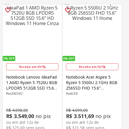
5%
OFF
6%
OFF
Receba em 3h*🚀
Receba em 3h*🚀
Notebook Lenovo IdeaPad
Notebook Acer Aspire 5
1 AMD Ryzen 5 7520U 8GB
Ryzen 5 5500U 2.1GHz 8GB
LPDDR5 512GB SSD 15.6"
256SSD FHD 15.6"
HD Windows 11 Home
Windows 11 Home
LENOVO
ACER
Cinza
R$
4
.
098
,
00
R$
4
.
099
,
00
R$
3
.
549
,
00
no pix
R$
3
.
511
,
69
no pix
ou em até
12
x de
ou em até
12
x de
R$
325
,
00
sem juros
R$
321
,
58
sem juros