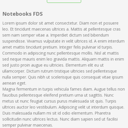
Notebooks FDS
Lorem ipsum dolor sit amet consectetur. Diam non et posuere
leo. Et tincidunt maecenas ultrices a. Mattis at pellentesque cras
sem nam semper vitae a. Imperdiet dictum sed bibendum
suspendisse. Vivamus vulputate in velit ultrices id. A enim interdum
amet mattis tincidunt pretium. Integer felis pulvinar id turpis.
Commodo in adipiscing nunc pellentesque mollis. Nisl at mattis
sed neque mauris enim leo gravida mattis. Aliquam mattis in enim
sed justo proin augue eu ultricies. Elementum elit eu ut
ullamcorper. Dictum rutrum tristique ultricies sed pellentesque
nulla semper. Quis nibh ut scelerisque quis consequat vitae ipsum
aenean eget.
Magna fermentum in turpis vehicula fames diam. Augue tellus non
faucibus pellentesque eleifend pretium urna ut sagittis. Nunc
metus ut nunc feugiat cursus purus malesuada sit quis. Turpis
ultrices auctor leo vestibulum. Adipiscing velit ut interdum quisque.
Duis malesuada nullam mi sit id odio elementum. Pharetra
sollicitudin nunc ultrices lectus. Nunc diam sapien sed ut facilisi
semper pulvinar maecenas.