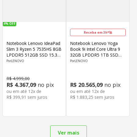
4%
OFF
Receba em 3h*🚀
Notebook Lenovo IdeaPad
Notebook Lenovo Yoga
Slim 3 Ryzen 5 7535HS 8GB
Book 9i Intel Core Ultra 9
LPDDR5 512GB SSD 15.3"
32GB LPDDR5 1TB SSD
Windows 11 Home Cinza
14" OLED Windows 11
LENOVO
LENOVO
Home
R$
4
.
999
,
00
R$
4
.
367
,
09
no pix
R$
20
.
565
,
09
no pix
ou em até
12
x de
ou em até
12
x de
R$
399
,
91
sem juros
R$
1
.
883
,
25
sem juros