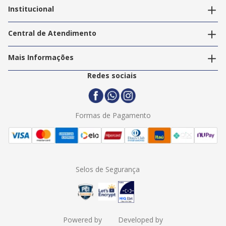
Editar endereços
Institucional
Acompanhar pedidos
A Info Store
Nossas Lojas
Central de Atendimento
Nossos Serviços
Política de Privacidade
Trabalhe Conosco
Mais Informações
Termos e Condições
Politica de Entrega
2ª Via Nota Fiscal
Redes sociais
Trocas e Devoluções
Formas de Pagamento
Assistência Técnica
Formas de Pagamento
Selos de Segurança
Powered by
Developed by