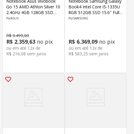
Notebook Asus Vivobook
Notebook Samsung Galaxy
Go 15 AMD Athlon Silver 10
Book4 Intel Core i5-1335U
2.4GHz 4GB 128GB SSD
8GB 512GB SSD 15.6" Full
15.6" FHD Windows 11
HD Windows 11 Home
ASUS
SAMSUNG
Home
Cinza
R$
3
.
499
,
00
R$
2
.
359
,
63
no pix
R$
6
.
369
,
09
no pix
ou em até
12
x de
ou em até
12
x de
R$
216
,
08
sem juros
R$
583
,
25
sem juros