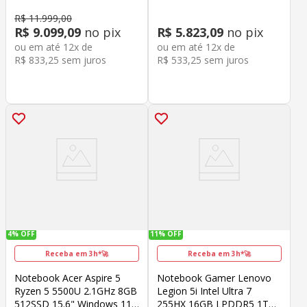
Home Cinza
R$
11
.
999
,
00
R$
9
.
099
,
09
no pix
R$
5
.
823
,
09
no pix
ou em até
12
x de
ou em até
12
x de
R$
833
,
25
sem juros
R$
533
,
25
sem juros
4%
OFF
11%
OFF
Receba em 3h*🚀
Receba em 3h*🚀
Notebook Acer Aspire 5
Notebook Gamer Lenovo
Ryzen 5 5500U 2.1GHz 8GB
Legion 5i Intel Ultra 7
512SSD 15.6" Windows 11
255HX 16GB LPDDR5 1TB