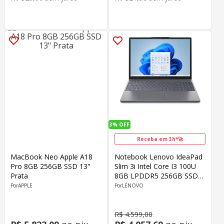
3%
OFF
Receba em 3h*🚀
MacBook Neo Apple A18
Notebook Lenovo IdeaPad
Pro 8GB 256GB SSD 13"
Slim 3i Intel Core I3 100U
Prata
8GB LPDDR5 256GB SSD
15.3" WUXGA Windows 11
APPLE
LENOVO
Home
R$
4
.
599
,
00