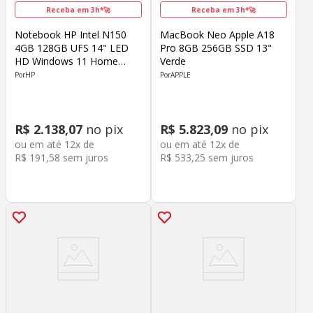
Receba em 3h*🚀
Receba em 3h*🚀
Notebook HP Intel N150
MacBook Neo Apple A18
4GB 128GB UFS 14" LED
Pro 8GB 256GB SSD 13"
HD Windows 11 Home
Verde
Rosa
HP
APPLE
R$
2
.
138
,
07
no pix
R$
5
.
823
,
09
no pix
ou em até
12
x de
ou em até
12
x de
R$
191
,
58
sem juros
R$
533
,
25
sem juros