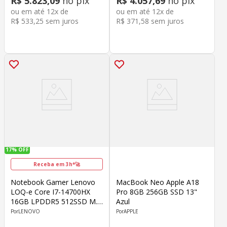
R$
5
.
823
,
09
no pix
R$
4
.
057
,
69
no pix
ou em até
12
x de
ou em até
12
x de
R$
533
,
25
sem juros
R$
371
,
58
sem juros
17%
OFF
Receba em 3h*🚀
Notebook Gamer Lenovo
MacBook Neo Apple A18
LOQ-e Core I7-14700HX
Pro 8GB 256GB SSD 13"
16GB LPDDR5 512SSD M.2
Azul
15.6" Geforce RTX 4060
LENOVO
APPLE
8GB GDDR6 Windows 11