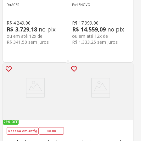
Home
SSD 15.1" RTX 5060 8GB
ACER
LENOVO
Windows 11 Home
R$
4
.
249
,
00
R$
17
.
999
,
00
R$
3
.
729
,
18
no pix
R$
14
.
559
,
09
no pix
ou em até
12
x de
ou em até
12
x de
R$
341
,
50
sem juros
R$
1
.
333
,
25
sem juros
26%
OFF
Receba em 3h*🚀
08.08