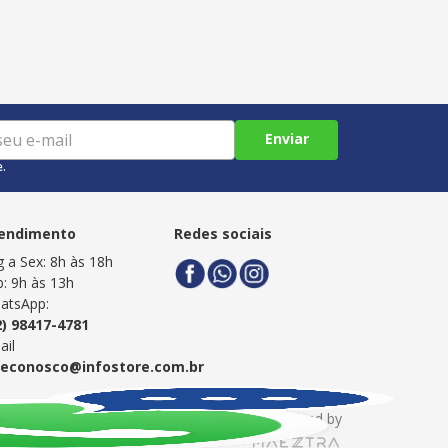
Enviar
e.
endimento
Redes sociais
g a Sex: 8h às 18h
b: 9h às 13h
atsApp:
2) 98417-4781
ail
leconosco@infostore.com.br
Powered by
Developed by