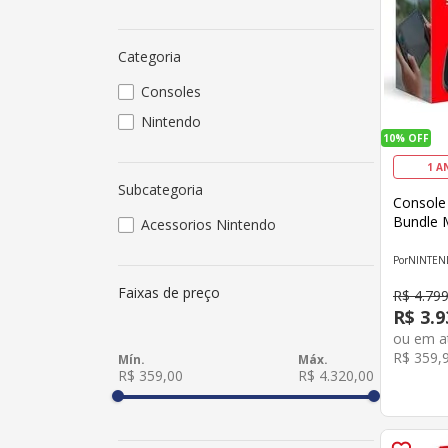
Categoria
Consoles
Nintendo
10%
OFF
1 A
Subcategoria
Console
Bundle 
Acessorios Nintendo
NINTE
Faixas de preço
R$
4
.
79
R$
3
.
9
ou em 
R$
359
,
R$ 359,00
R$ 4.320,00