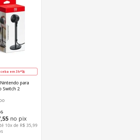
ceba em 3h*🚀
Nintendo para
o Switch 2
NDO
95
7
,
55
no pix
até
10
x de
R$
35
,
99
os