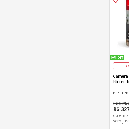
10%
OFF
Re
Câmera 
Nintend
NINTE
R$
399
,
R$
32
ou em 
sem jur