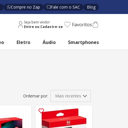
s
Compre no Zap
Fale com o SAC
Blog
Seja bem vindo!
Favoritos
eo
Eletro
Áudio
Smartphones
Mais recentes