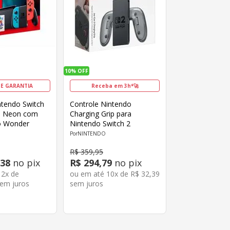
10%
OFF
DE GARANTIA
Receba em 3h*🚀
ntendo Switch
Controle Nintendo
 Neon com
Charging Grip para
o Wonder
Nintendo Switch 2
NINTENDO
R$
359
,
95
38
no pix
R$
294
,
79
no pix
12
x de
ou em até
10
x de
R$
32
,
39
em juros
sem juros