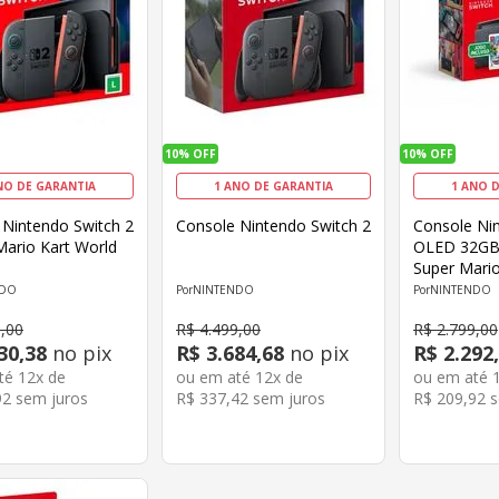
10%
OFF
10%
OFF
NO DE GARANTIA
1 ANO DE GARANTIA
1 ANO 
 Nintendo Switch 2
Console Nintendo Switch 2
Console Ni
Mario Kart World
OLED 32GB
Super Mari
NDO
NINTENDO
NINTENDO
9
,
00
R$
4
.
499
,
00
R$
2
.
799
,
00
30
,
38
no pix
R$
3
.
684
,
68
no pix
R$
2
.
292
,
até
12
x de
ou em até
12
x de
ou em até
92
sem juros
R$
337
,
42
sem juros
R$
209
,
92
s