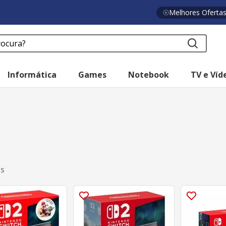
Melhores Oferta
a?
Informática
Games
Notebook
TV e Víd
os