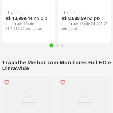
Preta
R$
23
.
999
,
00
R$
10
.
999
,
00
R$
13
.
999
,
44
no pix
R$
8
.
689
,
59
no pix
ou em até
12
x de
ou em até
12
x de
R$
795
,
75
R$
1
.
282
,
00
sem juros
sem juros
Trabalhe Melhor com Monitores Full HD e
UltraWide