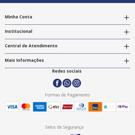
Minha Conta
Alterar dados pessoais
Editar endereços
Institucional
Acompanhar pedidos
A Info Store
Nossas Lojas
Central de Atendimento
Nossos Serviços
Política de Privacidade
Trabalhe Conosco
Mais Informações
Termos e Condições
Politica de Entrega
2ª Via Nota Fiscal
Redes sociais
Trocas e Devoluções
Formas de Pagamento
Assistência Técnica
Formas de Pagamento
Selos de Segurança