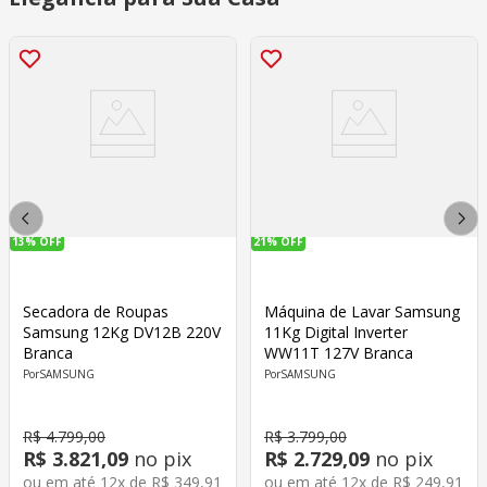
13%
OFF
21%
OFF
Secadora de Roupas
Máquina de Lavar Samsung
Samsung 12Kg DV12B 220V
11Kg Digital Inverter
Branca
WW11T 127V Branca
SAMSUNG
SAMSUNG
R$
4
.
799
,
00
R$
3
.
799
,
00
R$
3
.
821
,
09
no pix
R$
2
.
729
,
09
no pix
ou em até
12
x de
R$
349
,
91
ou em até
12
x de
R$
249
,
91