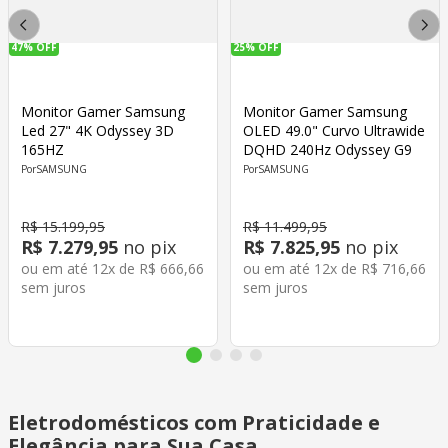
47%
OFF
25%
OFF
Monitor Gamer Samsung
Monitor Gamer Samsung
Led 27" 4K Odyssey 3D
OLED 49.0" Curvo Ultrawide
165HZ
DQHD 240Hz Odyssey G9
SAMSUNG
SAMSUNG
R$
15
.
199
,
95
R$
11
.
499
,
95
R$
7
.
279
,
95
no pix
R$
7
.
825
,
95
no pix
ou em até
12
x de
R$
666
,
66
ou em até
12
x de
R$
716
,
66
sem juros
sem juros
Eletrodomésticos com Praticidade e
Elegância para Sua Casa