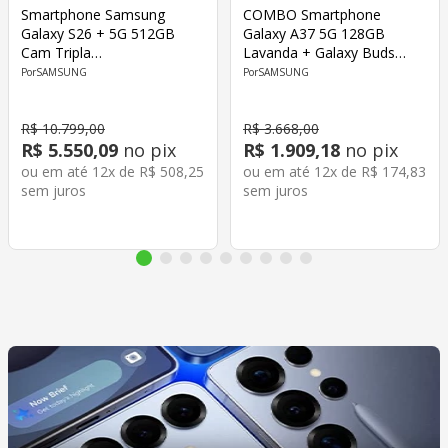
Smartphone Samsung
COMBO Smartphone
Galaxy S26 + 5G 512GB
Galaxy A37 5G 128GB
Cam Tripla
Lavanda + Galaxy Buds
50MP+12MP+10MP Cam
Core - Samsung
SAMSUNG
SAMSUNG
Frontal 12MP Octa Core
Tela 6.7" Violeta
R$
10
.
799
,
00
R$
3
.
668
,
00
R$
5
.
550
,
09
no pix
R$
1
.
909
,
18
no pix
ou em até
12
x de
R$
508
,
25
ou em até
12
x de
R$
174
,
83
sem juros
sem juros