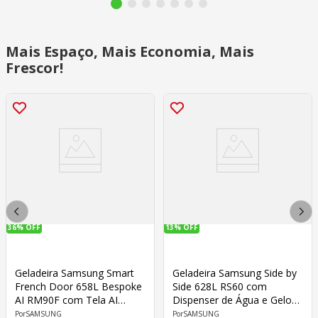
Mais Espaço, Mais Economia, Mais
Frescor!
36%
OFF
13%
OFF
Geladeira Samsung Smart
Geladeira Samsung Side by
French Door 658L Bespoke
Side 628L RS60 com
AI RM90F com Tela AI
Dispenser de Água e Gelo
Home Black Charcoal 127V
Cinza 127V
SAMSUNG
SAMSUNG