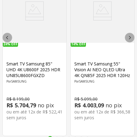
24%
OFF
14%
OFF
Smart TV Samsung 85"
Smart TV Samsung 55"
UHD 4K U8600F 2025 HDR
Vision AI NEO QLED Ultra
UN85U8600FGXZD
4K QN85F 2025 HDR 120Hz
SAMSUNG
SAMSUNG
R$
8
.
199
,
00
R$
5
.
099
,
00
R$
5
.
704
,
79
no pix
R$
4
.
003
,
09
no pix
ou em até
12
x de
R$
522
,
41
ou em até
12
x de
R$
366
,
58
sem juros
sem juros