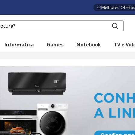
Melhores Oferta
a?
Informática
Games
Notebook
TV e Víd