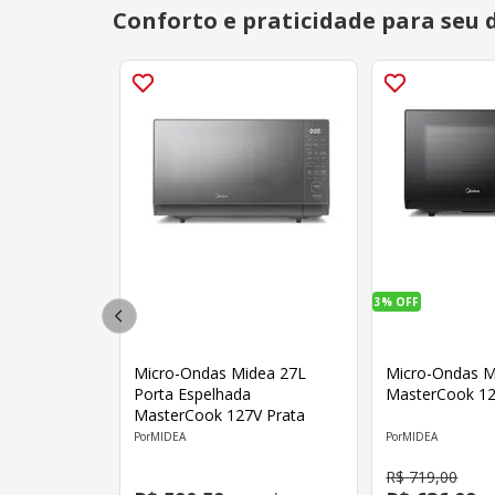
Conforto e praticidade para seu d
3%
OFF
Micro-Ondas Midea 27L
Micro-Ondas M
Porta Espelhada
MasterCook 12
MasterCook 127V Prata
MIDEA
MIDEA
R$
719
,
00