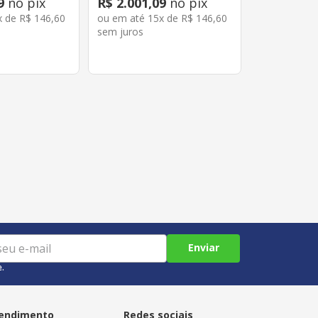
9
no pix
R$
2
.
001
,
09
no pix
x de
R$
146
,
60
ou em até
15
x de
R$
146
,
60
sem juros
Enviar
e.
endimento
Redes sociais