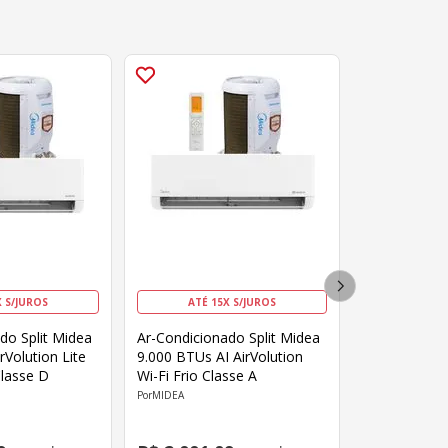
X S/JUROS
ATÉ 15X S/JUROS
do Split Midea
Ar-Condicionado Split Midea
rVolution Lite
9.000 BTUs AI AirVolution
Classe D
Wi-Fi Frio Classe A
MIDEA