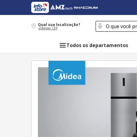
O que você procur
Qual sua localização?
informar CEP
Todos os departamentos