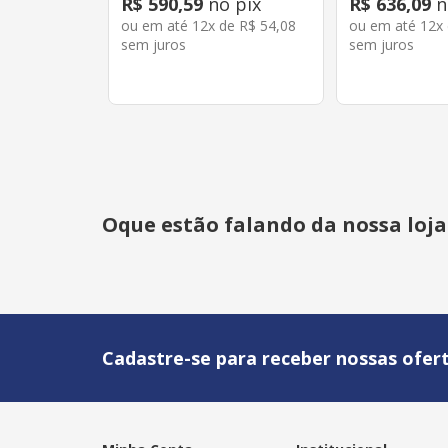
R$
590
,
59
no pix
R$
636
,
09
n
ou em até
12
x de
R$
54
,
08
ou em até
12
x
sem juros
sem juros
Oque estão falando da nossa loja
Cadastre-se para receber nossas ofert