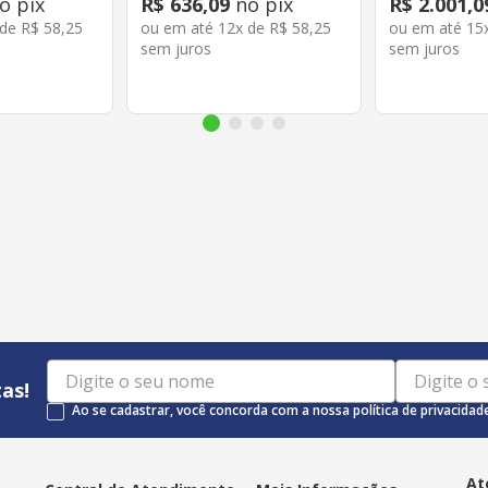
o pix
R$
636
,
09
no pix
R$
2
.
001
,
0
 de
R$
58
,
25
ou em até
12
x de
R$
58
,
25
ou em até
15
sem juros
sem juros
as!
Ao se cadastrar, você concorda com a nossa política de privacidad
At