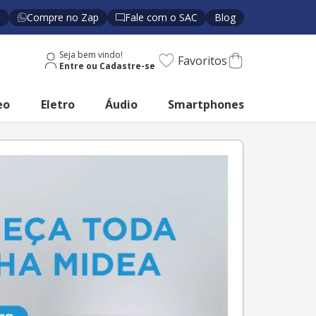
s
Compre no Zap
Fale com o SAC
Blog
Seja bem vindo!
Favoritos
eo
Eletro
Áudio
Smartphones