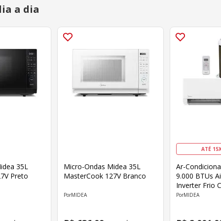
ia a dia
ATÉ 15
idea 35L
Micro-Ondas Midea 35L
Ar-Condiciona
7V Preto
MasterCook 127V Branco
9.000 BTUs Ai
Inverter Frio 
MIDEA
MIDEA