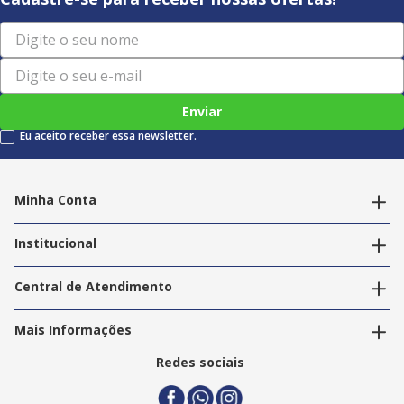
Enviar
Eu aceito receber essa newsletter.
Minha Conta
Alterar dados pessoais
Editar endereços
Institucional
Acompanhar pedidos
A Info Store
Nossas Lojas
Central de Atendimento
Nossos Serviços
Política de Privacidade
Trabalhe Conosco
Mais Informações
Termos e Condições
Politica de Entrega
2ª Via Nota Fiscal
Redes sociais
Trocas e Devoluções
Formas de Pagamento
Assistência Técnica