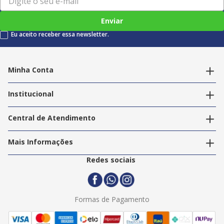
Enviar
Eu aceito receber essa newsletter.
Minha Conta
Alterar dados pessoais
Editar endereços
Institucional
Acompanhar pedidos
A Info Store
Nossas Lojas
Central de Atendimento
Nossos Serviços
Política de Privacidade
Trabalhe Conosco
Mais Informações
Termos e Condições
Politica de Entrega
2ª Via Nota Fiscal
Redes sociais
Trocas e Devoluções
Formas de Pagamento
Assistência Técnica
Formas de Pagamento