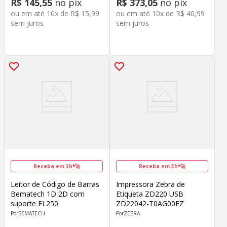
R$
145
,
55
no pix
R$
373
,
05
no pix
ou em até
10
x de
R$
15
,
99
ou em até
10
x de
R$
40
,
99
sem juros
sem juros
Receba em 3h*🚀
Receba em 3h*🚀
Leitor de Código de Barras
Impressora Zebra de
Bematech 1D 2D com
Etiqueta ZD220 USB
suporte EL250
ZD22042-T0AG00EZ
BEMATECH
ZEBRA