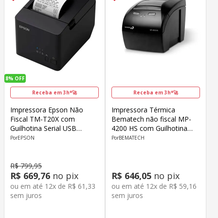
8%
OFF
Receba em 3h*🚀
Receba em 3h*🚀
Impressora Epson Não
Impressora Térmica
Fiscal TM-T20X com
Bematech não fiscal MP-
Guilhotina Serial USB
4200 HS com Guilhotina
C31CL45011
46B4200HS000
EPSON
BEMATECH
R$
799
,
95
R$
669
,
76
no pix
R$
646
,
05
no pix
ou em até
12
x de
R$
61
,
33
ou em até
12
x de
R$
59
,
16
sem juros
sem juros