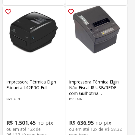
Impressora Térmica Elgin
Impressora Térmica Elgin
Etiqueta L42PRO Full
Não Fiscal I8 USB/REDE
com Guilhotina
46I8USECKD09
ELGIN
ELGIN
R$
1
.
501
,
45
no pix
R$
636
,
95
no pix
ou em até
12
x de
ou em até
12
x de
R$
58
,
32
R$
137
,
49
sem juros
sem juros