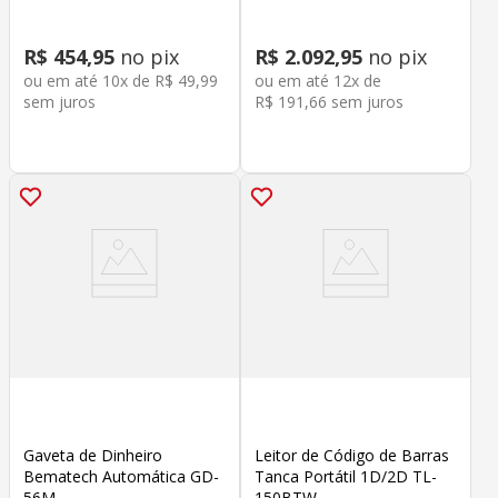
R$
454
,
95
no pix
R$
2
.
092
,
95
no pix
ou em até
10
x de
R$
49
,
99
ou em até
12
x de
sem juros
R$
191
,
66
sem juros
Gaveta de Dinheiro
Leitor de Código de Barras
Bematech Automática GD-
Tanca Portátil 1D/2D TL-
56M
150BTW