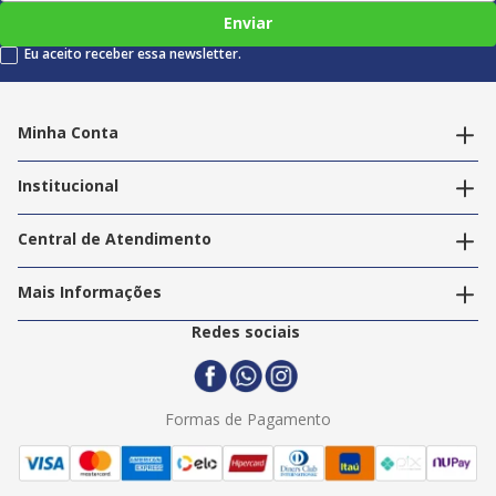
Enviar
Eu aceito receber essa newsletter.
Minha Conta
Alterar dados pessoais
Editar endereços
Institucional
Acompanhar pedidos
A Info Store
Nossas Lojas
Central de Atendimento
Nossos Serviços
Política de Privacidade
Trabalhe Conosco
Mais Informações
Termos e Condições
Politica de Entrega
2ª Via Nota Fiscal
Redes sociais
Trocas e Devoluções
Formas de Pagamento
Assistência Técnica
Formas de Pagamento