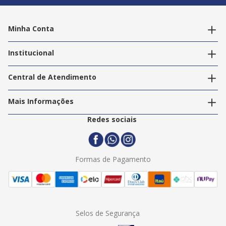
Minha Conta
Alterar dados pessoais
Editar endereços
Institucional
Acompanhar pedidos
A Info Store
Nossas Lojas
Central de Atendimento
Nossos Serviços
Política de Privacidade
Trabalhe Conosco
Mais Informações
Termos e Condições
Politica de Entrega
2ª Via Nota Fiscal
Redes sociais
Trocas e Devoluções
Formas de Pagamento
Assistência Técnica
Formas de Pagamento
Selos de Segurança