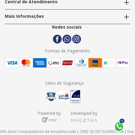
Central de Atendimento
Nossos Serviços
Política de Privacidade
Trabalhe Conosco
Mais Informações
Termos e Condições
Politica de Entrega
2ª Via Nota Fiscal
Redes sociais
Trocas e Devoluções
Formas de Pagamento
Assistência Técnica
Formas de Pagamento
Selos de Segurança
Powered by
Developed by
Info Store Computadores da Amazônia Ltda | CNPJ: 02.337.524/0001-06 | Insc.