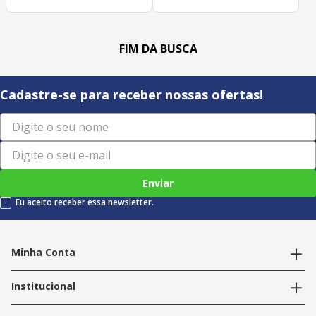
Cadastre-se para receber nossas ofertas!
Enviar
Eu aceito receber essa newsletter.
Minha Conta
Alterar dados pessoais
Editar endereços
Institucional
Acompanhar pedidos
A Info Store
Nossas Lojas