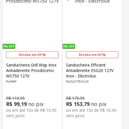
9%
OFF
6%
OFF
Receba em 3h*🚀
Receba em 3h*🚀
Sanduicheira Grill Wap Inox
Sanduicheira Efficient
Antiaderente Prosdócimo
Antiaderente ESG20 127V
WS750 127V
Inox - Electrolux
WAP
ELECTROLUX
R$
119
,
95
R$
179
,
95
R$
99
,
19
no pix
R$
153
,
79
no pix
ou em até
10
x de
R$
10
,
90
ou em até
10
x de
R$
16
,
90
sem juros
sem juros