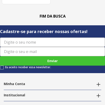
Cadastre-se para receber nossas ofertas!
Enviar
Eu aceito receber essa newsletter.
Minha Conta
Alterar dados pessoais
Editar endereços
Institucional
Acompanhar pedidos
A Info Store
Nossas Lojas