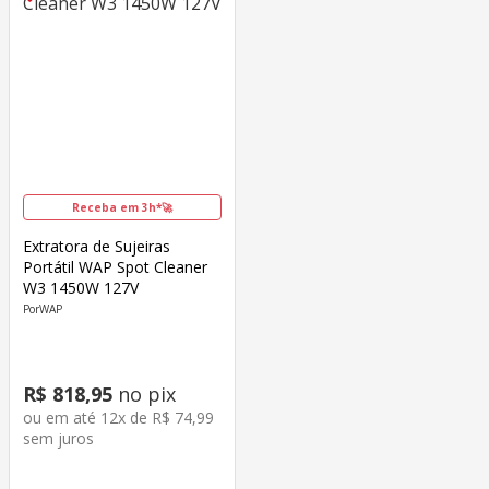
Receba em 3h*🚀
Extratora de Sujeiras
Portátil WAP Spot Cleaner
W3 1450W 127V
WAP
R$
818
,
95
no pix
ou em até
12
x de
R$
74
,
99
sem juros