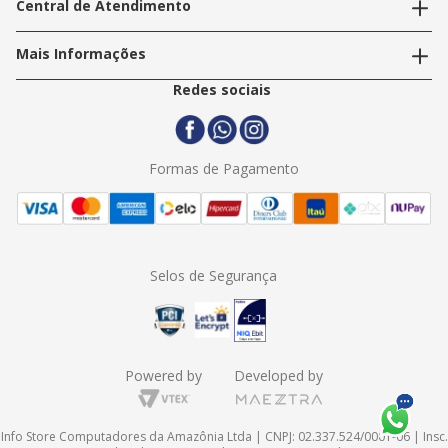
Central de Atendimento
Nossos Serviços
Política de Privacidade
Trabalhe Conosco
Mais Informações
Termos e Condições
Politica de Entrega
2ª Via Nota Fiscal
Redes sociais
Trocas e Devoluções
Formas de Pagamento
Assistência Técnica
Formas de Pagamento
Selos de Segurança
Powered by
Developed by
Info Store Computadores da Amazônia Ltda | CNPJ: 02.337.524/0001-06 | Insc.