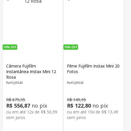
10%
OFF
10%
OFF
Câmera Fujifilm
Filme Fujifilm Instax Mini 20
Instantânea Instax Mini 12
Fotos
Rosa
FUJIFILM
FUJIFILM
R$
679
,
95
R$
149
,
95
R$
556
,
87
no pix
R$
122
,
80
no pix
ou em até
12
x de
R$
50
,
99
ou em até
10
x de
R$
13
,
49
sem juros
sem juros