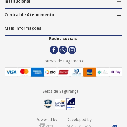
Institucional
Acompanhar pedidos
A Info Store
Nossas Lojas
Central de Atendimento
Nossos Serviços
Política de Privacidade
Trabalhe Conosco
Mais Informações
Termos e Condições
Politica de Entrega
2ª Via Nota Fiscal
Redes sociais
Trocas e Devoluções
Formas de Pagamento
Assistência Técnica
Formas de Pagamento
Selos de Segurança
Powered by
Developed by