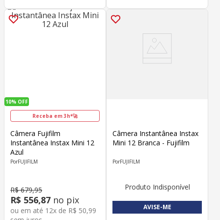
10%
OFF
Receba em 3h*🚀
Câmera Fujifilm
Câmera Instantânea Instax
Instantânea Instax Mini 12
Mini 12 Branca - Fujifilm
Azul
FUJIFILM
FUJIFILM
Produto Indisponível
R$
679
,
95
R$
556
,
87
no pix
AVISE-ME
ou em até
12
x de
R$
50
,
99
sem juros