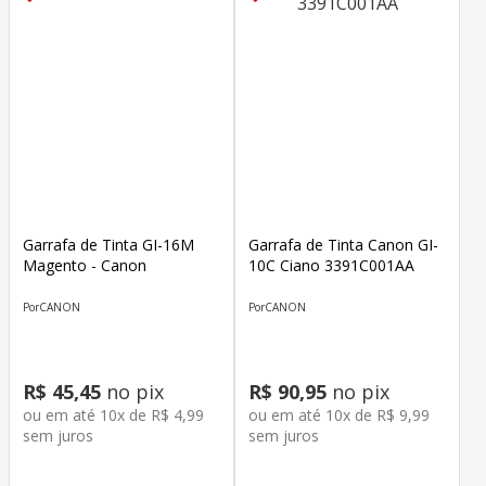
Garrafa de Tinta GI-16M
Garrafa de Tinta Canon GI-
Magento - Canon
10C Ciano 3391C001AA
CANON
CANON
R$
45
,
45
no pix
R$
90
,
95
no pix
ou em até
10
x de
R$
4
,
99
ou em até
10
x de
R$
9
,
99
sem juros
sem juros