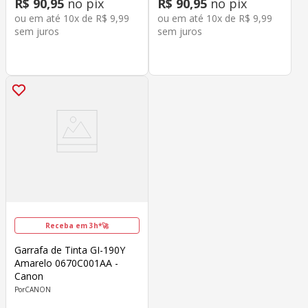
R$
90
,
95
no pix
R$
90
,
95
no pix
ou em até
10
x de
R$
9
,
99
ou em até
10
x de
R$
9
,
99
sem juros
sem juros
Receba em 3h*🚀
Garrafa de Tinta GI-190Y
Amarelo 0670C001AA -
Canon
CANON