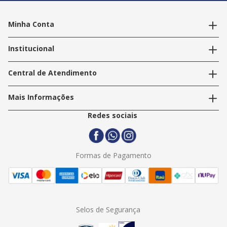
Minha Conta
Alterar dados pessoais
Editar endereços
Institucional
Acompanhar pedidos
A Info Store
Nossas Lojas
Central de Atendimento
Nossos Serviços
Política de Privacidade
Trabalhe Conosco
Mais Informações
Termos e Condições
Politica de Entrega
2ª Via Nota Fiscal
Redes sociais
Trocas e Devoluções
Formas de Pagamento
Assistência Técnica
Formas de Pagamento
Selos de Segurança