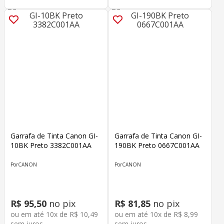
Garrafa de Tinta Canon GI-
Garrafa de Tinta Canon GI-
10BK Preto 3382C001AA
190BK Preto 0667C001AA
CANON
CANON
R$
95
,
50
no pix
R$
81
,
85
no pix
ou em até
10
x de
R$
10
,
49
ou em até
10
x de
R$
8
,
99
sem juros
sem juros