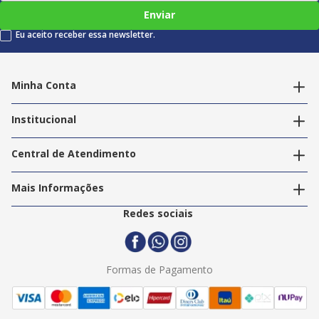
Enviar
Eu aceito receber essa newsletter.
Minha Conta
Alterar dados pessoais
Editar endereços
Institucional
Acompanhar pedidos
A Info Store
Nossas Lojas
Central de Atendimento
Nossos Serviços
Política de Privacidade
Trabalhe Conosco
Mais Informações
Termos e Condições
Politica de Entrega
2ª Via Nota Fiscal
Redes sociais
Trocas e Devoluções
Formas de Pagamento
Assistência Técnica
Formas de Pagamento