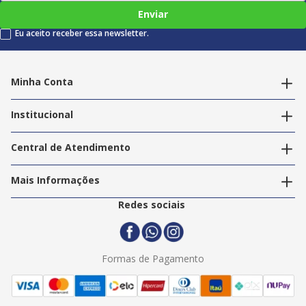
Enviar
Eu aceito receber essa newsletter.
Minha Conta
Alterar dados pessoais
Editar endereços
Institucional
Acompanhar pedidos
A Info Store
Nossas Lojas
Central de Atendimento
Nossos Serviços
Política de Privacidade
Trabalhe Conosco
Mais Informações
Termos e Condições
Politica de Entrega
2ª Via Nota Fiscal
Redes sociais
Trocas e Devoluções
Formas de Pagamento
Assistência Técnica
Formas de Pagamento