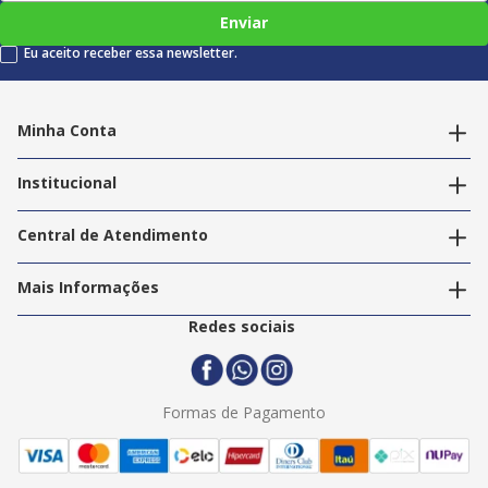
Enviar
Eu aceito receber essa newsletter.
Minha Conta
Alterar dados pessoais
Editar endereços
Institucional
Acompanhar pedidos
A Info Store
Nossas Lojas
Central de Atendimento
Nossos Serviços
Política de Privacidade
Trabalhe Conosco
Mais Informações
Termos e Condições
Politica de Entrega
2ª Via Nota Fiscal
Redes sociais
Trocas e Devoluções
Formas de Pagamento
Assistência Técnica
Formas de Pagamento