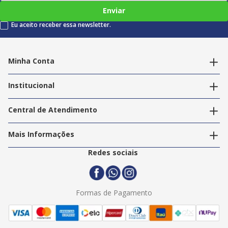
Enviar
Eu aceito receber essa newsletter.
Minha Conta
Alterar dados pessoais
Editar endereços
Institucional
Acompanhar pedidos
A Info Store
Nossas Lojas
Central de Atendimento
Nossos Serviços
Política de Privacidade
Trabalhe Conosco
Mais Informações
Termos e Condições
Politica de Entrega
2ª Via Nota Fiscal
Redes sociais
Trocas e Devoluções
Formas de Pagamento
Assistência Técnica
Formas de Pagamento