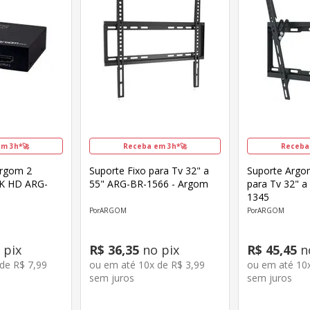
m 3h*🚀
Receba em 3h*🚀
Receba
 Argom 2
Suporte Fixo para Tv 32" a
Suporte Argom
4K HD ARG-
55" ARG-BR-1566 - Argom
para Tv 32" a
1345
ARGOM
ARGOM
 pix
R$
36
,
35
no pix
R$
45
,
45
n
 de
R$
7
,
99
ou em até
10
x de
R$
3
,
99
ou em até
10
sem juros
sem juros