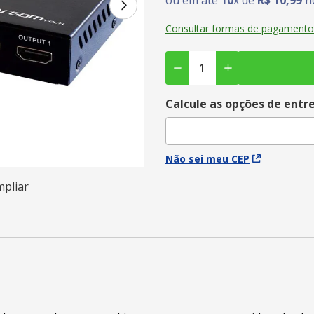
ou em até
10
x de
R$
10
,
99
no
Consultar formas de pagamento
Calcule as opções de entr
Não sei meu CEP
mpliar