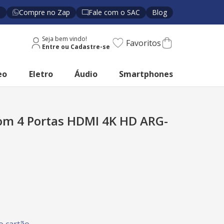
s
Compre no Zap
Fale com o SAC
Blog
Seja bem vindo!
Favoritos
eo
Eletro
Áudio
Smartphones
gom 4 Portas HDMI 4K HD ARG-