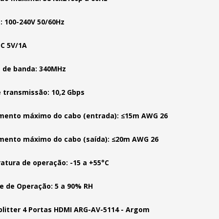
: 100-240V 50/60Hz
DC 5V/1A
 de banda: 340MHz
 transmissão: 10,2 Gbps
mento máximo do cabo (entrada): ≤15m AWG 26
mento máximo do cabo (saída): ≤20m AWG 26
tura de operação: -15 a +55°C
 de Operação: 5 a 90% RH
plitter 4 Portas HDMI ARG-AV-5114 - Argom