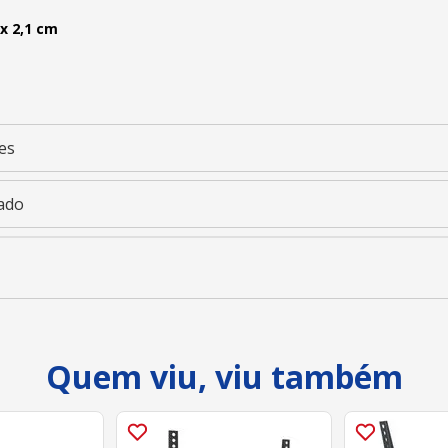
 x 2,1 cm
es
ado
Quem viu, viu também