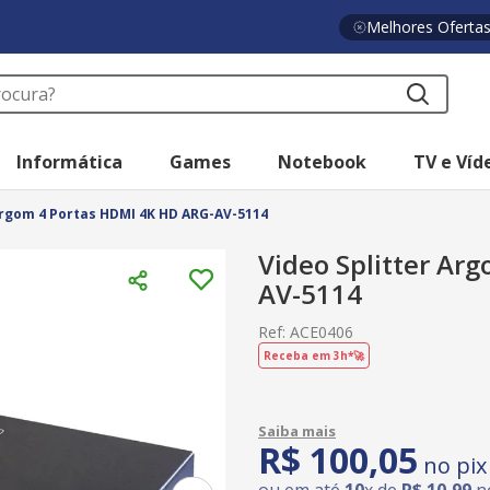
Melhores Oferta
a?
Informática
Games
Notebook
TV e Víd
Argom 4 Portas HDMI 4K HD ARG-AV-5114
Video Splitter Ar
AV-5114
Ref
:
ACE0406
Receba em 3h*🚀
R$
100
,
05
no pix