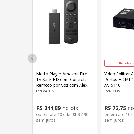
Receba e
Media Player Amazon Fire
Video Splitter
TV Stick HD com Controle
Portas HDMI 
Remoto por Voz com Alexa
AV-5110
B0DVK166SV
AMAZON
ARGOM
R$
344
,
89
no pix
R$
72
,
75
no
ou em até
10
x de
R$
37
,
90
ou em até
10
x
sem juros
sem juros