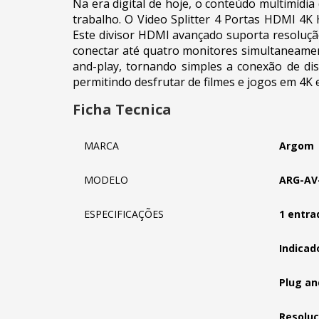
Na era digital de hoje, o conteúdo multimíd
trabalho. O Video Splitter 4 Portas HDMI 4K 
Este divisor HDMI avançado suporta resoluçã
conectar até quatro monitores simultaneamente
and-play, tornando simples a conexão de di
permitindo desfrutar de filmes e jogos em 4K
Ficha Tecnica
MARCA
Argom
MODELO
ARG-AV
ESPECIFICAÇÕES
1 entra
Indicad
Plug an
Resoluç