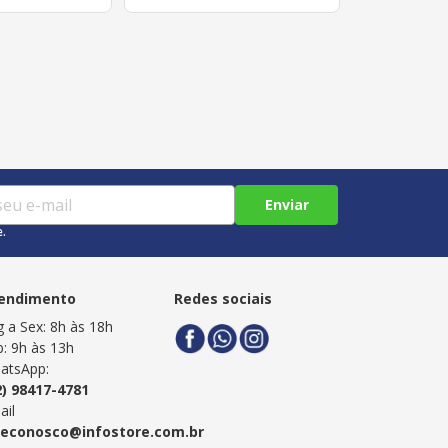
Enviar
e.
endimento
Redes sociais
g a Sex: 8h às 18h
b: 9h às 13h
atsApp:
2) 98417-4781
ail
leconosco@infostore.com.br