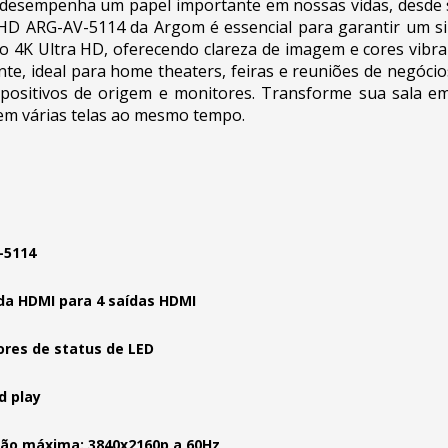
ia desempenha um papel importante em nossas vidas, desde 
HD ARG-AV-5114 da Argom é essencial para garantir um sina
o 4K Ultra HD, oferecendo clareza de imagem e cores vibra
, ideal para home theaters, feiras e reuniões de negócios. 
spositivos de origem e monitores. Transforme sua sala e
 em várias telas ao mesmo tempo.
-5114
da HDMI para 4 saídas HDMI
ores de status de LED
d play
ão máxima: 3840x2160p a 60Hz