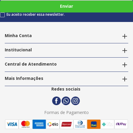
Enviar
Eu aceito receber essa newsletter.
Minha Conta
Alterar dados pessoais
Editar endereços
Institucional
Acompanhar pedidos
A Info Store
Nossas Lojas
Central de Atendimento
Nossos Serviços
Política de Privacidade
Trabalhe Conosco
Mais Informações
Termos e Condições
Politica de Entrega
2ª Via Nota Fiscal
Redes sociais
Trocas e Devoluções
Formas de Pagamento
Assistência Técnica
Formas de Pagamento