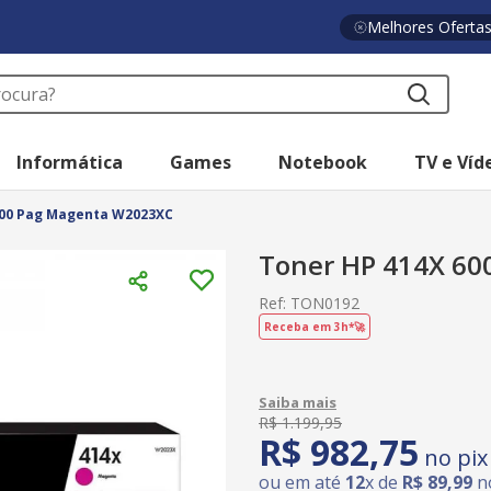
Melhores Oferta
a?
Informática
Games
Notebook
TV e Víd
000 Pag Magenta W2023XC
Toner HP 414X 6
Ref
:
TON0192
Receba em 3h*🚀
R$
1
.
199
,
95
R$
982
,
75
no pix
ou em até
12
x de
R$
89
,
99
no