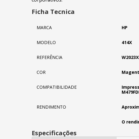
Ficha Tecnica
MARCA
HP
MODELO
414X
REFERÊNCIA
W2023X
COR
Magen
COMPATIBILIDADE
Impress
M479FD
RENDIMENTO
Aproxim
O rendi
Especificações