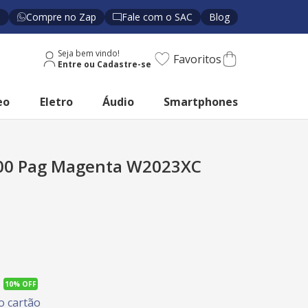
s
Compre no Zap
Fale com o SAC
Blog
Seja bem vindo!
Favoritos
eo
Eletro
Áudio
Smartphones
000 Pag Magenta W2023XC
10%
OFF
 cartão