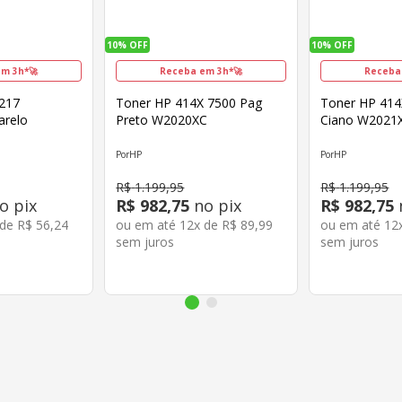
10%
OFF
10%
OFF
m 3h*🚀
Receba em 3h*🚀
Receba
 217
Toner HP 414X 7500 Pag
Toner HP 414
relo
Preto W2020XC
Ciano W2021
HP
HP
R$
1
.
199
,
95
R$
1
.
199
,
95
o pix
R$
982
,
75
no pix
R$
982
,
75
 de
R$
56
,
24
ou em até
12
x de
R$
89
,
99
ou em até
12
sem juros
sem juros