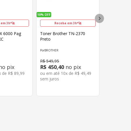
10%
OFF
 em 3h*🚀
Receba em 3h*🚀
X 6000 Pag
Toner Brother TN-2370
XC
Preto
BROTHER
R$
549
,
95
no pix
R$
450
,
40
no pix
x de
R$
89
,
99
ou em até
10
x de
R$
49
,
49
sem juros