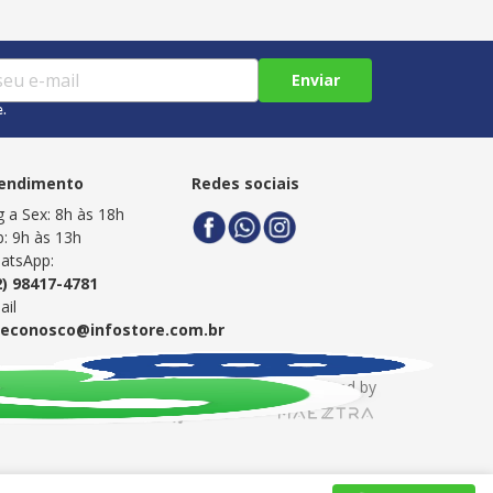
Enviar
e.
endimento
Redes sociais
g a Sex: 8h às 18h
b: 9h às 13h
atsApp:
2) 98417-4781
ail
leconosco@infostore.com.br
Powered by
Developed by