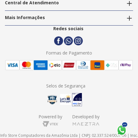
Nossas Lojas
Central de Atendimento
Nossos Serviços
Política de Privacidade
Trabalhe Conosco
Mais Informações
Termos e Condições
Politica de Entrega
2ª Via Nota Fiscal
Redes sociais
Trocas e Devoluções
Formas de Pagamento
Assistência Técnica
Formas de Pagamento
Selos de Segurança
Powered by
Developed by
Info Store Computadores da Amazônia Ltda | CNPJ: 02.337.524/0001-06 | Insc.