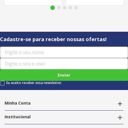
Cadastre-se para receber nossas ofertas!
Enviar
Eu aceito receber essa newsletter.
Minha Conta
Alterar dados pessoais
Editar endereços
Institucional
Acompanhar pedidos
A Info Store