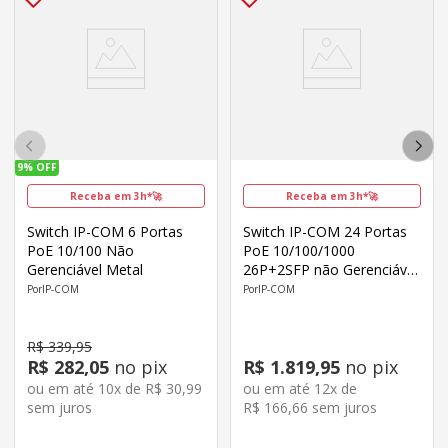
9%
OFF
Receba em 3h*🚀
Receba em 3h*🚀
Switch IP-COM 6 Portas
Switch IP-COM 24 Portas
PoE 10/100 Não
PoE 10/100/1000
Gerenciável Metal
26P+2SFP não Gerenciável
Metal
IP-COM
IP-COM
R$
339
,
95
R$
282
,
05
no pix
R$
1
.
819
,
95
no pix
ou em até
10
x de
R$
30
,
99
ou em até
12
x de
sem juros
R$
166
,
66
sem juros