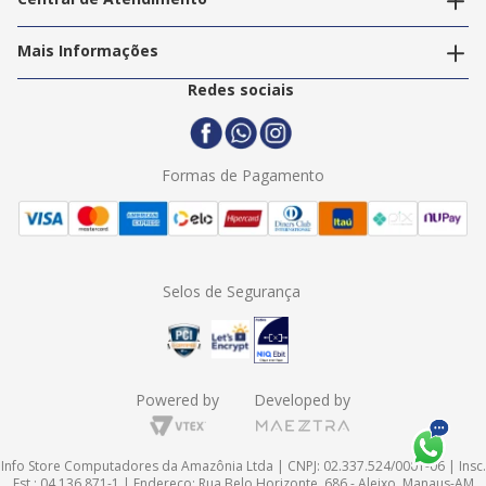
Nossos Serviços
Política de Privacidade
Trabalhe Conosco
Mais Informações
Termos e Condições
Politica de Entrega
2ª Via Nota Fiscal
Redes sociais
Trocas e Devoluções
Formas de Pagamento
Assistência Técnica
Formas de Pagamento
Selos de Segurança
Powered by
Developed by
Info Store Computadores da Amazônia Ltda | CNPJ: 02.337.524/0001-06 | Insc.
Est.: 04.136.871-1 | Endereço: Rua Belo Horizonte, 686 - Aleixo, Manaus-AM