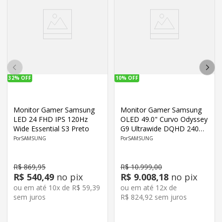
32%
OFF
10%
OFF
Monitor Gamer Samsung
Monitor Gamer Samsung
LED 24 FHD IPS 120Hz
OLED 49.0" Curvo Odyssey
Wide Essential S3 Preto
G9 Ultrawide DQHD 240Hz
Prata
SAMSUNG
SAMSUNG
R$
869
,
95
R$
10
.
999
,
00
R$
540
,
49
no pix
R$
9
.
008
,
18
no pix
ou em até
10
x de
R$
59
,
39
ou em até
12
x de
sem juros
R$
824
,
92
sem juros