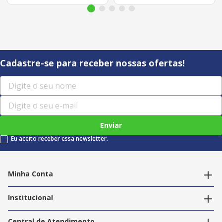
Cadastre-se para receber nossas ofertas!
Enviar
Eu aceito receber essa newsletter.
Minha Conta
Alterar dados pessoais
Editar endereços
Institucional
Acompanhar pedidos
A Info Store
Nossas Lojas
Central de Atendimento