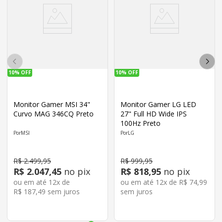
10%
OFF
10%
OFF
Monitor Gamer MSI 34"
Monitor Gamer LG LED
Curvo MAG 346CQ Preto
27" Full HD Wide IPS
100Hz Preto
MSI
LG
R$
2
.
499
,
95
R$
999
,
95
R$
2
.
047
,
45
no pix
R$
818
,
95
no pix
ou em até
12
x de
ou em até
12
x de
R$
74
,
99
R$
187
,
49
sem juros
sem juros