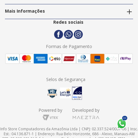
Nossos Serviços
Política de Privacidade
Trabalhe Conosco
Mais Informações
Termos e Condições
Politica de Entrega
2ª Via Nota Fiscal
Redes sociais
Trocas e Devoluções
Formas de Pagamento
Assistência Técnica
Formas de Pagamento
Selos de Segurança
Powered by
Developed by
Info Store Computadores da Amazônia Ltda | CNPJ: 02.337.524/0001-06 | Insc.
Est.: 04.136.871-1 | Endereço: Rua Belo Horizonte, 686 - Aleixo, Manaus-AM