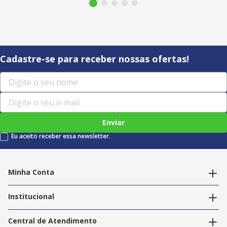
Cadastre-se para receber nossas ofertas!
Enviar
Eu aceito receber essa newsletter.
Minha Conta
Alterar dados pessoais
Editar endereços
Institucional
Acompanhar pedidos
A Info Store
Nossas Lojas
Central de Atendimento