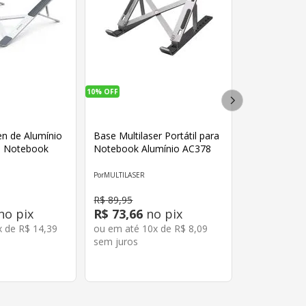
10%
OFF
en de Alumínio
Base Multilaser Portátil para
a Notebook
Notebook Alumínio AC378
MULTILASER
R$
89
,
95
no pix
R$
73
,
66
no pix
x de
R$
14
,
39
ou em até
10
x de
R$
8
,
09
sem juros