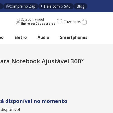
s
Compre no Zap
Fale com o SAC
Blog
Seja bem vindo!
Favoritos
eo
Eletro
Áudio
Smartphones
ara Notebook Ajustável 360°
tá disponível no momento
 disponível