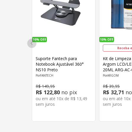
10%
OFF
10%
OFF
Receba e
Suporte Fantech para
Kit de Limpeza
Notebook Ajustável 360°
Argom LCD/L
NS10 Preto
20ML ARG-AC-
FANTECH
ARGOM
R$
149
,
95
R$
39
,
95
R$
122
,
80
no pix
R$
32
,
71
no
ou em até
10
x de
R$
13
,
49
ou em até
10
x
sem juros
sem juros