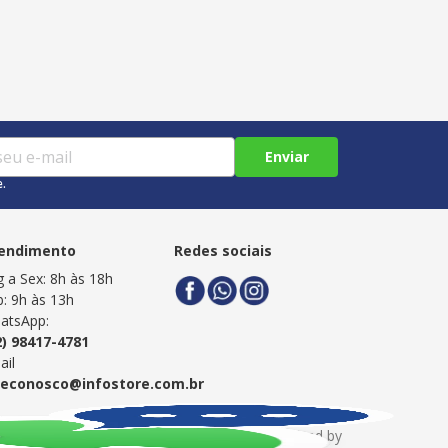
Enviar
e.
endimento
Redes sociais
g a Sex: 8h às 18h
b: 9h às 13h
atsApp:
2) 98417-4781
ail
leconosco@infostore.com.br
Powered by
Developed by