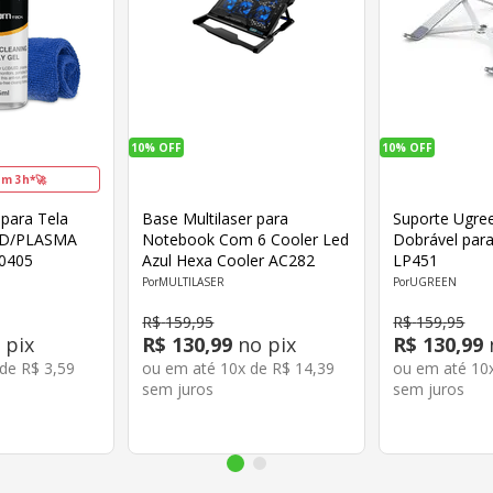
10%
OFF
10%
OFF
m 3h*🚀
 para Tela
Base Multilaser para
Suporte Ugre
ED/PLASMA
Notebook Com 6 Cooler Led
Dobrável par
0405
Azul Hexa Cooler AC282
LP451
MULTILASER
UGREEN
R$
159
,
95
R$
159
,
95
 pix
R$
130
,
99
no pix
R$
130
,
99
 de
R$
3
,
59
ou em até
10
x de
R$
14
,
39
ou em até
10
sem juros
sem juros