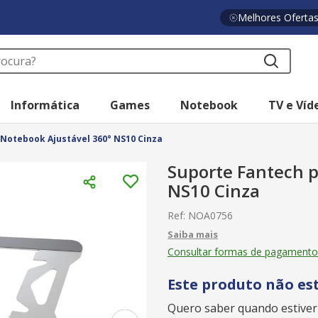
Melhores Oferta
a?
Informática
Games
Notebook
TV e Víd
Notebook Ajustável 360° NS10 Cinza
Suporte Fantech p
NS10 Cinza
Ref
:
NOA0756
Consultar formas de pagamento
Este produto não es
Quero saber quando estiver