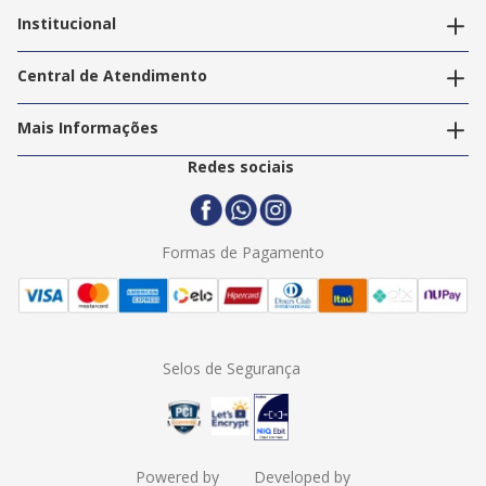
Editar endereços
Institucional
Acompanhar pedidos
A Info Store
Nossas Lojas
Central de Atendimento
Nossos Serviços
Política de Privacidade
Trabalhe Conosco
Mais Informações
Termos e Condições
Politica de Entrega
2ª Via Nota Fiscal
Redes sociais
Trocas e Devoluções
Formas de Pagamento
Assistência Técnica
Formas de Pagamento
Selos de Segurança
Powered by
Developed by