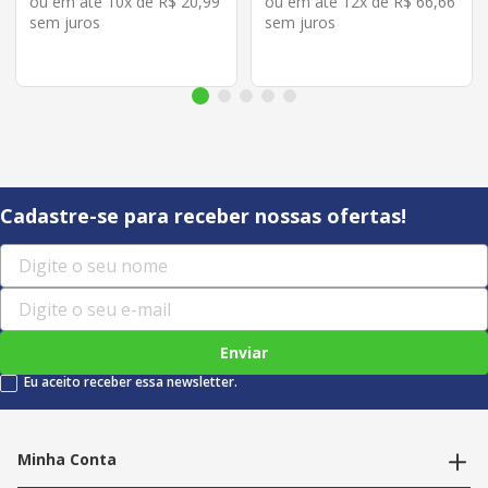
ou em até
10
x de
R$
20
,
99
ou em até
12
x de
R$
66
,
66
sem juros
sem juros
Cadastre-se para receber nossas ofertas!
Enviar
Eu aceito receber essa newsletter.
Minha Conta
Alterar dados pessoais