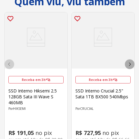
Quem viu, viu também
Receba em 3h*🚀
Receba em 3h*🚀
SSD Interno Hiksemi 2.5
SSD Interno Crucial 2.5"
128GB Sata III Wave S
Sata 1TB BX500 540Mbps
460MB
HIKSEMI
CRUCIAL
R$
191
,
05
no pix
R$
727
,
95
no pix